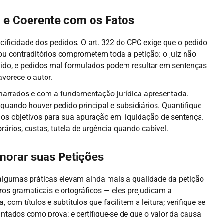
o e Coerente com os Fatos
pecificidade dos pedidos. O art. 322 do CPC exige que o pedido
ou contraditórios comprometem toda a petição: o juiz não
edido, e pedidos mal formulados podem resultar em sentenças
vorece o autor.
 narrados e com a fundamentação jurídica apresentada.
quando houver pedido principal e subsidiários. Quantifique
rios objetivos para sua apuração em liquidação de sentença.
ários, custas, tutela de urgência quando cabível.
morar suas Petições
, algumas práticas elevam ainda mais a qualidade da petição
rros gramaticais e ortográficos — eles prejudicam a
 com títulos e subtítulos que facilitem a leitura; verifique se
tados como prova; e certifique-se de que o valor da causa