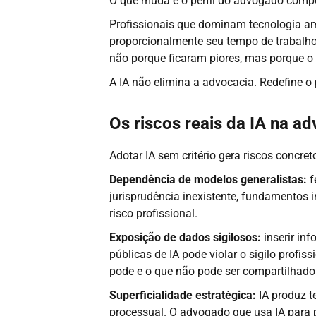
O que muda é o perfil do advogado compe
Profissionais que dominam tecnologia a
proporcionalmente seu tempo de trabalho
não porque ficaram piores, mas porque o
A IA não elimina a advocacia. Redefine o 
Os riscos reais da IA na a
Adotar IA sem critério gera riscos concre
Dependência de modelos generalistas:
f
jurisprudência inexistente, fundamentos i
risco profissional.
Exposição de dados sigilosos:
inserir in
públicas de IA pode violar o sigilo profis
pode e o que não pode ser compartilhado
Superficialidade estratégica:
IA produz t
processual. O advogado que usa IA para 