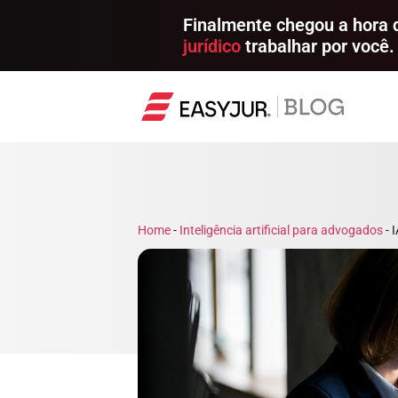
Finalmente chegou a hora
jurídico
trabalhar por você.
Home
-
Inteligência artificial para advogados
-
I