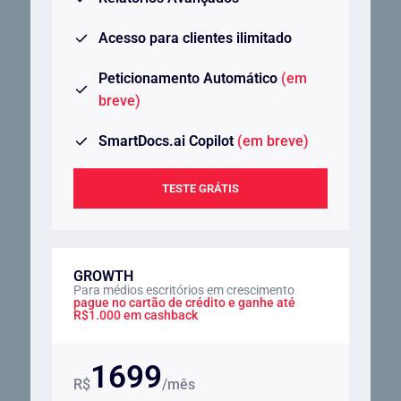
Acesso para clientes ilimitado
Peticionamento Automático
(em
breve)
SmartDocs.ai Copilot
(em breve)
TESTE GRÁTIS
GROWTH
Para médios escritórios em crescimento
pague no cartão de crédito e ganhe até
R$1.000 em cashback
1699
R$
/mês