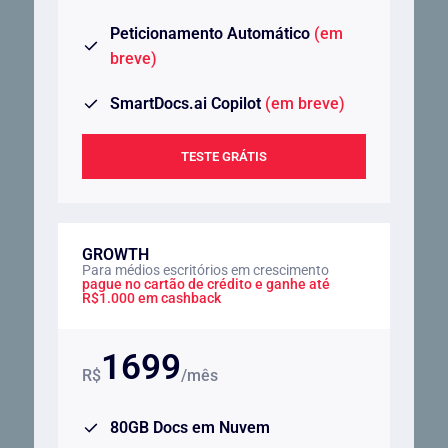
Peticionamento Automático
(em
breve)
SmartDocs.ai Copilot
(em breve)
TESTE GRÁTIS
GROWTH
Para médios escritórios em crescimento
pague no cartão de crédito e ganhe até
R$1.000 em cashback
1699
R$
/mês
80GB Docs em Nuvem