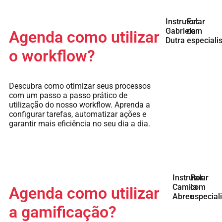
Instrutor:
Falar
Gabriela
com
Agenda como utilizar
Dutra
especiali
o workflow?
Descubra como otimizar seus processos
com um passo a passo prático de
utilização do nosso workflow. Aprenda a
configurar tarefas, automatizar ações e
garantir mais eficiência no seu dia a dia.
Instrutor:
Falar
Camila
com
Agenda como utilizar
Abreu
especial
a gamificação?