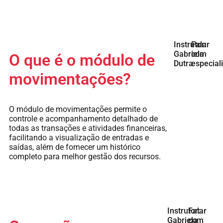
Instrutor:
Falar
Gabriela
com
O que é o módulo de
Dutra
especial
movimentações?
O módulo de movimentações permite o
controle e acompanhamento detalhado de
todas as transações e atividades financeiras,
facilitando a visualização de entradas e
saídas, além de fornecer um histórico
completo para melhor gestão dos recursos.
Instrutor:
Falar
Gabriela
com