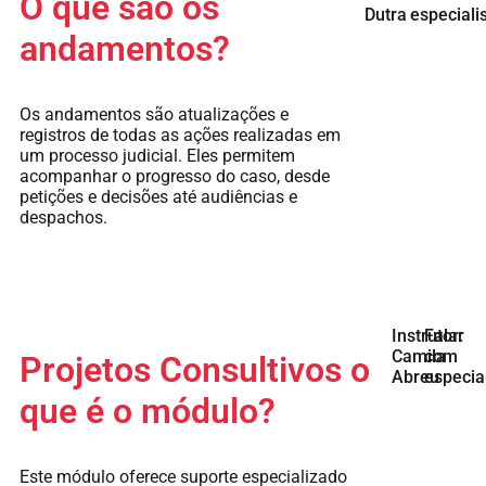
O que são os
Dutra
especiali
andamentos?
Os andamentos são atualizações e
registros de todas as ações realizadas em
um processo judicial. Eles permitem
acompanhar o progresso do caso, desde
petições e decisões até audiências e
despachos.
Instrutor:
Falar
Camila
com
Projetos Consultivos o
Abreu
especial
que é o módulo?
Este módulo oferece suporte especializado