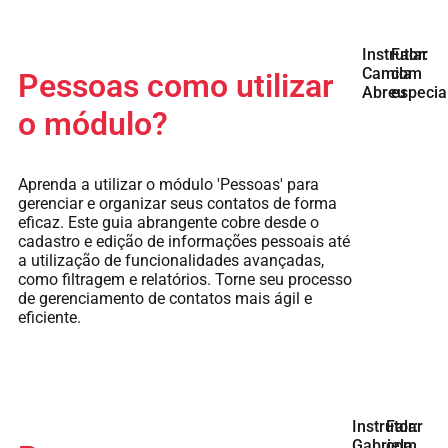
Instrutor:
Falar
Camila
com
Pessoas como utilizar
Abreu
especia
o módulo?
Aprenda a utilizar o módulo 'Pessoas' para
gerenciar e organizar seus contatos de forma
eficaz. Este guia abrangente cobre desde o
cadastro e edição de informações pessoais até
a utilização de funcionalidades avançadas,
como filtragem e relatórios. Torne seu processo
de gerenciamento de contatos mais ágil e
eficiente.
Instrutor:
Falar
Gabriela
com