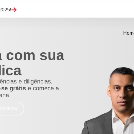
2025!
Hom
a com sua
dica
ncias e diligências,
se grátis
e comece a
ana.
PONDENTE