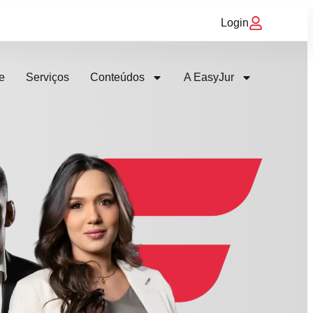
Login
e
Serviços
Conteúdos
A EasyJur