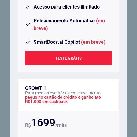
Acesso para clientes ilimitado
Peticionamento Automático
(em
breve)
SmartDocs.ai Copilot
(em breve)
TESTE GRÁTIS
GROWTH
Para médios escritórios em crescimento
pague no cartão de crédito e ganhe até
R$1.000 em cashback
1699
R$
/mês