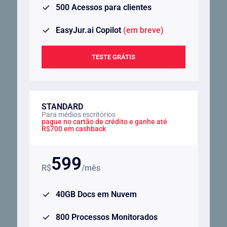
500 Acessos para clientes
EasyJur.ai Copilot
(em breve)
TESTE GRÁTIS
STANDARD
Para médios escritórios
pague no cartão de crédito e ganhe até
R$700 em cashback
599
R$
/mês
40GB Docs em Nuvem
800 Processos Monitorados