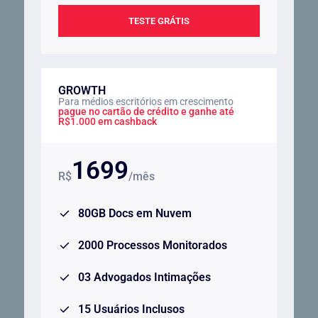
TESTE GRÁTIS
GROWTH
Para médios escritórios em crescimento
pague no cartão de crédito e ganhe até
R$1.000 em cashback
1699
R$
/mês
80GB Docs em Nuvem
2000 Processos Monitorados
03 Advogados Intimações
15 Usuários Inclusos