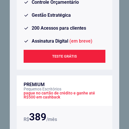
Controle Orçamentário
Gestão Estratégica
200 Acessos para clientes
Assinatura Digital
(em breve)
TESTE GRÁTIS
PREMIUM
Pequenos Escritórios
pague no cartão de crédito e ganhe até
R$500 em cashback
389
R$
/mês