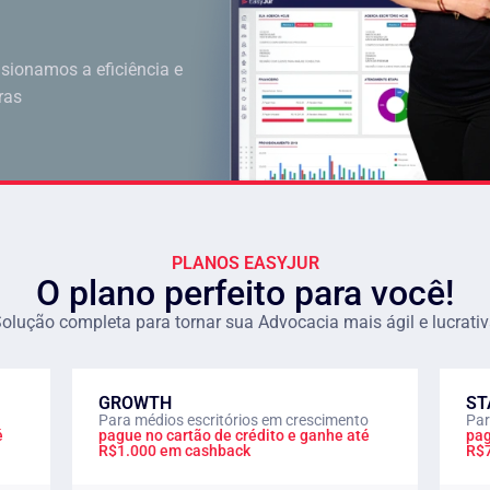
sionamos a eficiência e
ras
PLANOS EASYJUR
O plano perfeito para você!
olução completa para tornar sua Advocacia mais ágil e lucrati
GROWTH
ST
Para médios escritórios em crescimento
Par
é
pague no cartão de crédito e ganhe até
pag
R$1.000 em cashback
R$