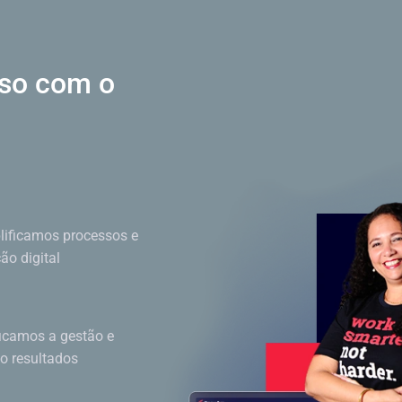
sso
com o
ificamos processos e
o digital
ficamos a gestão e
do resultados