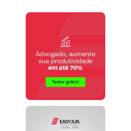
alguns julgados:
"Não obstante tratar-se de imóvel
usucapiendo depende de divisão
geodésica, suscetível tornar-se o
usucapião quando se trata de parte
delimitada, com divisas certas e
confrontações mencionadas incontestes."
(1ª Cam. Civ. Do TJ/PR, ap. 111/63, ac.
42.028 RT 359/446).
"É possível reconhecer-se usucapião em
favor de condômino que exerce posse
trintenária sobre certo e determinado
trato do imóvel em condomínio." (1ª
CC. Do TA/SP, Ação Rescisória 34.900,
RT 321/477).
"O condômino pode usucapir contra a
comunhão, desde que tenha posse em
parte certa e determinada do imóvel
comum, correspondente ao seu direito
dominial." (6ª CC dp TJ/SP, ap. 88.893,
RT 305/173).