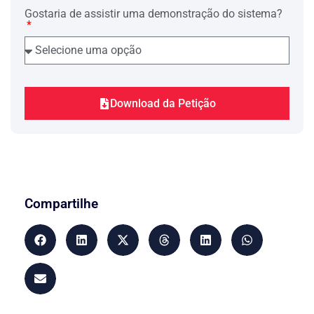
Partindo do ponto …. com azimute
Gostaria de assistir uma demonstração do sistema?
verdadeiro de …., com distância de ….,
seguindo em linha reta definida por vala,
confrontando com os terrenos do Sr. ….
e …. atinge o ponto ….. Partindo do
ponto ….. com azimute verdadeiro de
…., com distância de …., seguindo em
linha reta definida pelo muro de
alvenaria, confrontando com o terreno
Download da Petição
do Sr. …. atinge o ponto …., que é o
início da descrição do perímetro.
O imóvel usucapiendo encontra-se na
posse mansa, pacífica e ininterrupta, sem
qualquer oposição, e exclusiva dos
requerentes desde …., posse esta
reconhecida e respeitada pelos demais
Compartilhe
irmãos.
Os tribunais tem permitido reconhecer-
se usucapião em favor de condômino
que exerce a posse trintenária sobre certo
e determinado trato do imóvel em
condomínio.
Para ilustrar passamos a transcrever