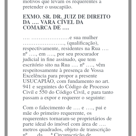
motivos que levam os requerentes a
pretender o usucapião.
EXMO. SR. DR. JUIZ DE DIREITO
DA …. VARA CÍVEL DA
COMARCA DE ….
…. …………………e sua mulher
………………….., (qualificação),
respectivamente, residentes na Rua ….
nº …., em …., por seu procurador
judicial in fine assinado, que tem
escritório sito na Rua …. nº …., vêm
respeitosamente à presença de Vossa
Excelência para propor a presente
USUCAPIÃO, com fundamento no art.
941 e seguintes do Código de Processo
Civil e 550 do Código Civil, e para tanto
passam a expor e requerer o seguinte:
Com o falecimento de …. e …., pai e
mãe do primeiro requerente, os
requerentes tornaram-se proprietários de
parte ideal do imóvel com área de ….
metros quadrados, objeto de transcrição
nº …. da ….ª Circunscrição de…..