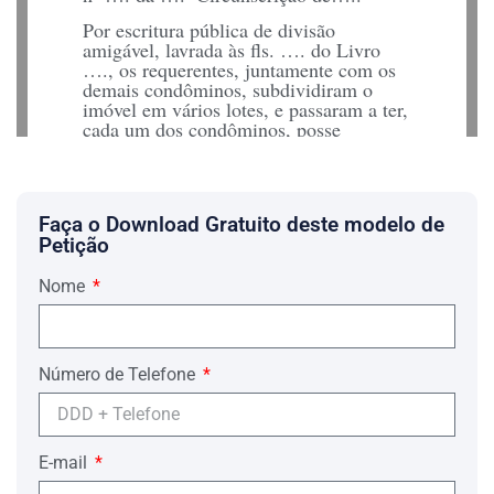
Por escritura pública de divisão
amigável, lavrada às fls. …. do Livro
…., os requerentes, juntamente com os
demais condôminos, subdividiram o
imóvel em vários lotes, e passaram a ter,
cada um dos condôminos, posse
exclusiva nos lotes que a cada um coube
pela subdivisão efetuada, o que ocorreu
no dia …. de …. de ….
Coube aos requerentes o lote de terreno
Faça o Download Gratuito deste modelo de
conforme planta e memorial descrito em
Petição
anexo:
Nome
Lote de terreno nº …., da Planta …., de
forma irregular, medindo no seu todo ….
metros quadrados e com perímetro de
…., situado com frente para Rua ….,
Número de Telefone
lado esquerdo, distante …. metros da
edificação mais próxima, localizado no
Bairro …., neste Município de …., com
indicação fiscal …., com as seguintes
divisas e confrontações: inicia-se no
E-mail
ponto …., localizado na intersecção do