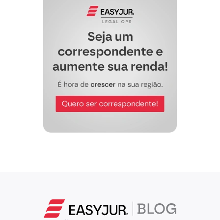
julgar os litígios decorrentes de
acidente do trabalho
.”
(Súmula 15, CORTE ESPECIAL,
julgado em 08/11/1990, DJ 14/11/1990
p. 13025)
Nessa toada, a fim de demonstrar os
requisitos de admissibilidade transcreve-
se a ementa do acórdão recorrido:
“AÇÃO REGRESSIVA.
CERCEAMENTO DE DEFESA.
COMPETÊNCIA. CULPA.
CONSTITUIÇÃO DE CAPITAL.
O
artigo 109, inciso I, da CF estabelece
que aos juízes federais compete
processar e julgar, entre outras, as
causas em que entidades autárquicas
federais forem interessadas na condição
de autoras, rés, assistentes ou
oponentes, exceto às de falência, as de
acidentes de trabalho e as sujeitas à
Justiça Eleitoral e do Trabalho
. No caso
em comento, o INSS é autarquia federal