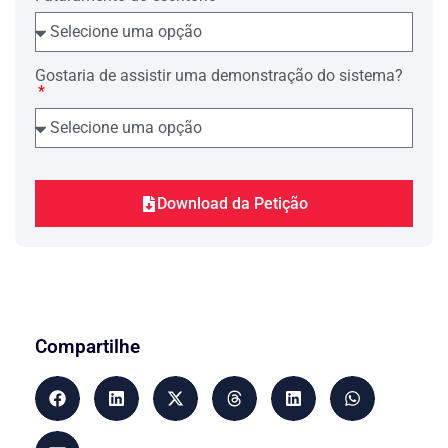
de forma a prejudicar a empresa
construtora.
O acórdão ora recorrido, em
Gostaria de assistir uma demonstração do sistema?
desconformidade com o art. 333 e 364
do CPC bem como contrariando
entendimento jurisprudencial do STJ,
negou provimento ao recurso da
Construtora XXXXXXX. Decisão esta
que, merece ser reformada pelos
fundamentos jurídicos a seguir.
Download da Petição
1. Pressupostos de Admissibilidade:
O presente Recurso Especial embasa-se
ao art. 105 inc. III alíneas “a” e “c” da
Constituição Federal de 1988, posto ter
dado a lei federal interpretação
divergente da que lhe haja atribuído
outro tribunal, bem como contrariado
Compartilhe
Lei Federal:
Com efeito, o código de processo civil
prevê que
“as causa cíveis serão
processadas e decididas, ou