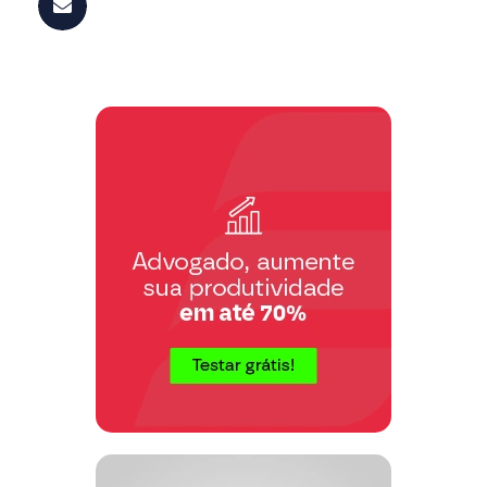
simplesmente decididas, pelos órgãos
Jurisdicionais, nos limites de sua
competência, ressalvada às partes a
faculdade de instituírem um juízo
arbitral”.
Todavia, o acórdão recorrido negou
vigência ao art. 86 do CPC pois permitiu
o julgamento de causa cível de
competência da justiça estadual por
órgão jurisdicional federal, extrapolando
assim os limites da competência da
Justiça Federal.
De fato, o acórdão ora recorrido
permitiu o julgamento pela Justiça
Federal de matéria que extrapola sua
competência, eis que o presente
processo trata de acidente do trabalho,
hipótese em que a jurisprudência deste
Egrégio Tribunal é pacífica, inclusive
com entendimento sumulado, ao afirmar
que a competência para o processamento
da ação é da Justiça comum.
“
Compete a justiça estadual processar e