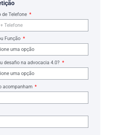
etição
 de Telefone
ou Função
u desafio na advocacia 4.0?
ório acompanham