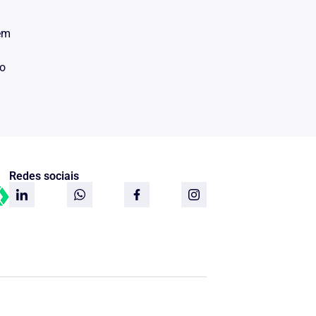
 em
do
Redes sociais