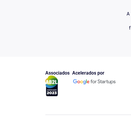
A 
f
Associados
Acelerados por