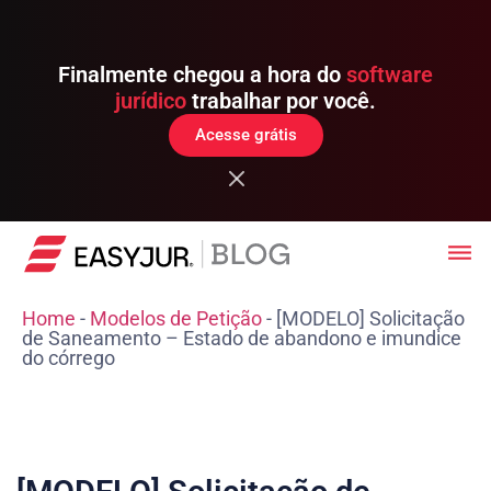
Finalmente chegou a hora do
software
jurídico
trabalhar por você.
Acesse grátis
Home
-
Modelos de Petição
-
[MODELO] Solicitação
de Saneamento – Estado de abandono e imundice
do córrego