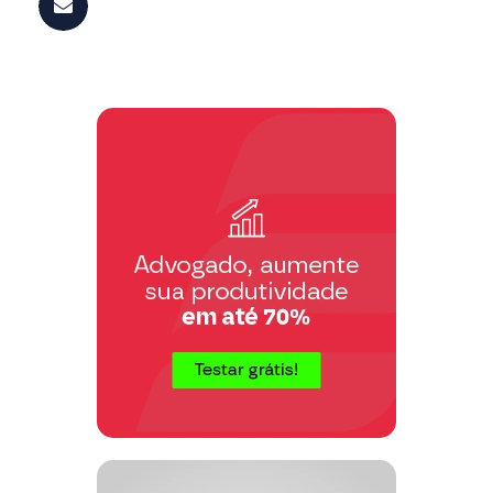
7º. (danos morais, fundamentar);
8º. (danos materiais, fundamentar);
9º. Ao final, julgar totalmente
procedentes os pedidos veiculados nesta
ação;
10º. Permitir provar o alegado por todos
os meios legais, bem como os
moralmente legítimos, ainda que não
especificados em códigos;
11º. Condenar o Requerido em custas
processuais e honorários sucumbenciais;
12º. Dá-se à causa o valor de R$