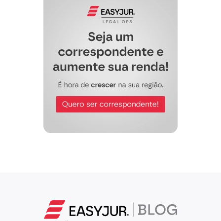
00.000,00, correspondente ao inc. “tal”
do art. 292, do NCPC (necessidade de
fundamentar o dano moral na peça – art.
292, V).
Nestes termos,
Pede deferimento.
[Local] [data]
__________________________________
[Nome Advogado] – [OAB] [UF].