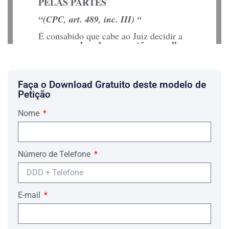
PELAS PARTES
“(CPC, art. 489, inc. III) “
É consabido que cabe ao Juiz decidir a
resolvendo as questões que lhe
causa,
foram submetidas em juízo
.
CÓDIGO DE PROCESSO CIVIL
Faça o Download Gratuito deste modelo de
Art. 489. São elementos essenciais da
Petição
sentença:
( . . . )
Nome
III – o dispositivo, em que
o juiz
resolverá as questões, que as partes lhe
submeterem
.
Número de Telefone
Na hipótese ora trazida à baila, ou seja,
no caso de julgamento proferido pelo
juízo monocrático de primeiro grau,
que todos os elementos levados
forçoso
E-mail
aos autos para debate constem na
sentença
.
Nesse diapasão, para que as questões