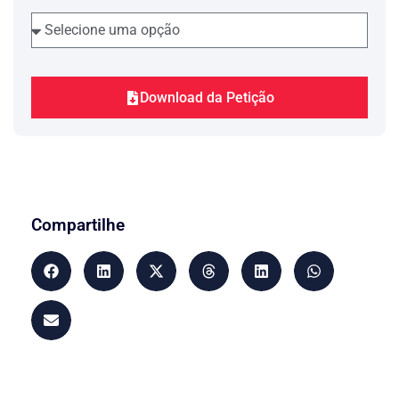
de Cartão de Crédito), quando, em
síntese, assim asseverou:
“ A capitalização mensal é possível nos
contratos financeiros, posto que
autorizada após a edição da MP 1.963-
17, de 30.03.2000 (atualmente reeditada
Download da Petição
sob o nº. 2.170-36/2000). “
Ao defender tais argumentos, um
restou
aspecto fático-jurídico
incontroverso
: é indiscutível que a
Promovida cobrou juros capitalizados
mensalmente, tanto que defendeu sua
legalidade. Se não tivesse cobrado, não
Compartilhe
faria o menor sentido trazê-la ao debate.
Tratemos então de refutar tais linhas de
argumentos.
A capitalização mensal de juros ora em
debate é abusiva, conforme demonstrado
no laudo pericial particular acostado
com a inaugural. (fl. 17/32)
inexiste na legislação
De outro norte,