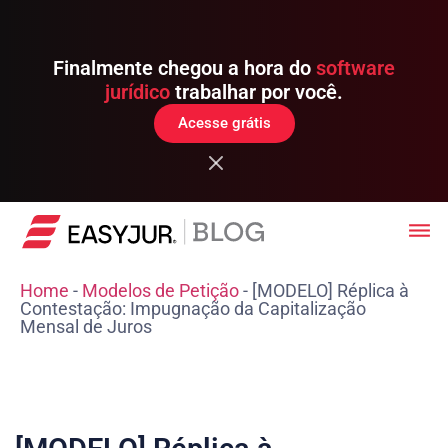
Finalmente chegou a hora do
software
jurídico
trabalhar por você.
Acesse grátis
Home
-
Modelos de Petição
-
[MODELO] Réplica à
Contestação: Impugnação da Capitalização
Mensal de Juros