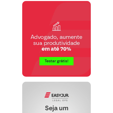
que trata do contrato em espécie
(
Contrato de Cartão de Crédito
)
qualquer dispositivo que autorize a
imposição de juros capitalizados nos
contratos que tenham subsídios
financeiros dessa instituição, que é o
caso em debate.
inexistência de
Constata-se ainda a
cláusula expressa ajustando a
cobrança de juros capitalizados
, assim
como sua periodicidade. Por esse
há de ser afastada a sua
motivo,
cobrança
, segundo, ademais, o assente
entendimento dos Tribunais:
AGRAVO REGIMENTAL. AÇÃO
REVISIONAL. CONTRATO DE
ADMINISTRAÇÃO DE CARTÃO DE
CRÉDITO. CERCEAMENTO DE
DEFESA. NÃO VERIFICAÇÃO.
MATÉRIA DE DIREITO.
APURAÇÃO DE EVENTUAL
VALOR DEVIDO EM SEDE DE
LIQUIDAÇÃO DE SENTENÇA
JUROS. INEXISTÊNCIA DE