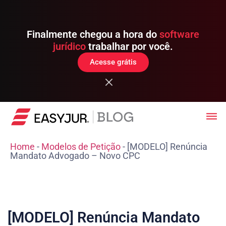
Finalmente chegou a hora do
software
jurídico
trabalhar por você.
Acesse grátis
Home
-
Modelos de Petição
-
[MODELO] Renúncia
Mandato Advogado – Novo CPC
[MODELO] Renúncia Mandato