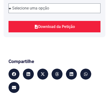
direitos do Recorrente.
O presente recurso está fulcrado em
acórdão da ………………… ………..,
que decidiu em caso idêntico,
amparando-se em ………………..
(mencionar a jurisprudência).
Download da Petição
Ex positis
vem o Recorrente socorrer-se
desse Augusto Tribunal para, e após
demonstrar a procedência do presente
recurso e reformado o venerando
acórdão recorrido, ver aplicado o direto
pátrio, com o provimento que lhe há de
ser dado por esse Augusta Corte, porque
Compartilhe
esta é de inteira JUSTIÇA!
É o que espera.
Pede deferimento.
………….., ….. de …………….. de
………..
(local e data)