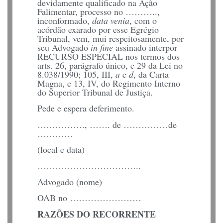
devidamente qualificado na Ação
Falimentar, processo no ………..,
inconformado,
data venia
, com o
acórdão exarado por esse Egrégio
Tribunal, vem, mui respeitosamente, por
seu Advogado
in fine
assinado interpor
RECURSO ESPECIAL nos termos dos
arts. 26, parágrafo único, e 29 da Lei no
8.038/1990; 105, III,
a
e
d
, da Carta
Magna, e 13, IV, do Regimento Interno
do Superior Tribunal de Justiça.
Pede e espera deferimento.
……………., ……. de ……………de
…………
(local e data)
……………………………..
Advogado (nome)
OAB no ……………………
RAZÕES DO RECORRENTE