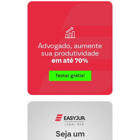
……………………..
Advogado (nome)
OAB/…. no ………..