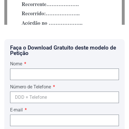
Recorrente……………….
Recorrido:………………..
Acórdão no ………………..
EGRÉGIO TRIBUNAL
COLENDA CÂMARA CÍVEL
Faça o Download Gratuito deste modelo de
ÍNCLITOS JULGADORES
Petição
O procedimento falimentar cuidou do
Nome
pedido e deferimento de decretação de
falência ajuizada pela empresa……….
……………… (razão social), ora
Recorrida em face do Recorrente, em
………….(dia, mês e ano).
Número de Telefone
Mesmo tendo sido oferecida a CAUÇÃO
FIDEJUSSÓRIA em garantia, por
terceiro estranho à devedora, o pedido
E-mail
de falência foi decretado.
Irresignado com a decisão, o Recorrente
agravou de instrumento; porém , não