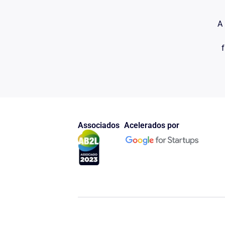
do Recorrido para com ele, pois apenas fez o primei
ao Pronto Atendimento no Bairro Patronato, nesta cid
ao Hospital Universitário de Santa Maria, realizou ci
A 
e restauração dos dedos e permaneceu internado por t
Mesmo ciente da paupérrima situação de vida do Rec
f
nenhuma ajuda com recursos para compra da medic
realização de curativos, tampouco providenciou a reg
do Autor para que pudesse buscar auxílio Previdenciá
E mais, assim que o Recorrente saiu do hospital, o 
consideração nem mesmo pelo caráter humano e dign
abandonando-o doente e ferido à própria sorte.
Ainda é preciso ter em vista que o Recorrente jamais 
Associados
Acelerados por
acidente, estando condenado a viver para sempre 
parcialmente incapacitado para o trabalho, o que por 
na imagem e auto-estima do indivíduo.
Em que pese constatada pelo Juízo a ocorrência de d
indenizatório fixado em R$ 2.000,00 é muito aquém 
reparação do Autor e punição do Réu, beirando às raia
A desconsideração e desrespeito do Recorrido pelo 
de condições dignas de sobrevivência não podem ser
cotidiana, minorados ante a alegada condição de vid