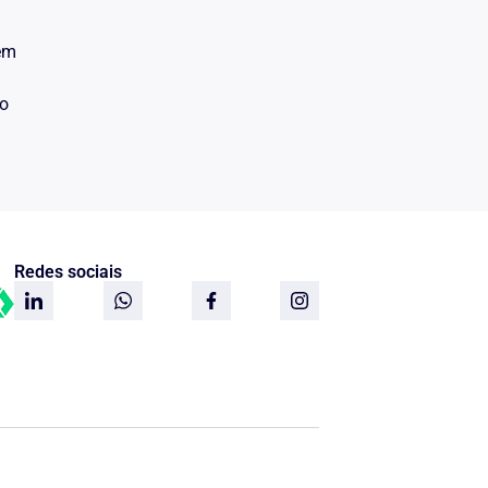
 em
do
Redes sociais