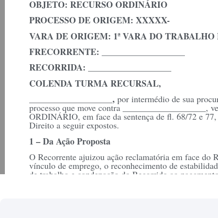
OBJETO: RECURSO ORDINÁRIO
PROCESSO DE ORIGEM: XXXXX-
VARA DE ORIGEM: 1ª VARA DO TRABALHO D
FRECORRENTE: ___________________
RECORRIDA: ___________________
COLENDA TURMA RECURSAL,
___________________,
por intermédio de sua procur
___________________
processo que move contra
,
v
ORDINÁRIO, em face da sentença de fl. 68/72 e 77, 
Direito a seguir expostos.
1 – Da Ação Proposta
O Recorrente ajuizou ação reclamatória em face do R
vínculo de emprego, o reconhecimento de estabilidade
de trabalho e condenação do Recorrido ao pagamento d
previdenciárias, estabilitárias e indenizatórias.
O Magistrado
a quo
julgou parcialmente procedente 
vínculo de emprego, com condenação do Réu à anota
07/05/2007 a 07/11/2007, pagamento de verbas estabili