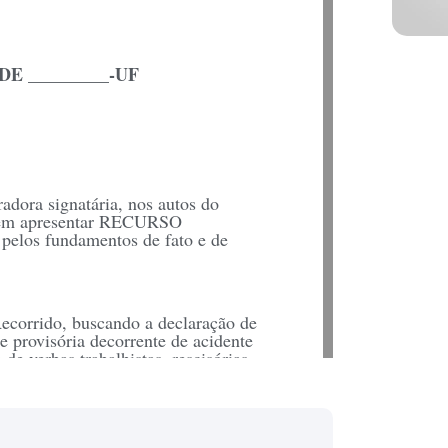
E _________-UF
adora signatária, nos autos do
em apresentar RECURSO
pelos fundamentos de fato e de
ecorrido, buscando a declaração de
 provisória decorrente de acidente
e verbas trabalhistas, rescisórias,
a demanda, declarando existência de
r a CTPS do Autor no período de
tárias, rescisórias, adicional de