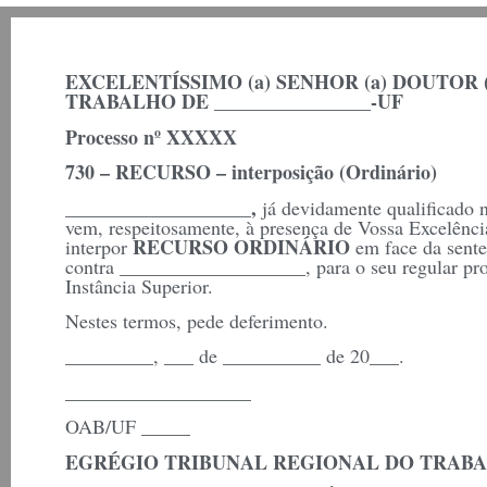
EXCELENTÍSSIMO (a) SENHOR (a) DOUTOR (a
TRABALHO DE ________________-UF
Processo nº XXXXX
730 – RECURSO – interposição (Ordinário)
___________________,
já devidamente qualificado 
vem, respeitosamente, à presença de Vossa Excelência
RECURSO ORDINÁRIO
interpor
em face da sente
___________________
contra
, para o seu regular p
Instância Superior.
Nestes termos, pede deferimento.
_________, ___ de __________ de 20___.
___________________
OAB/UF _____
EGRÉGIO TRIBUNAL REGIONAL DO TRABAL