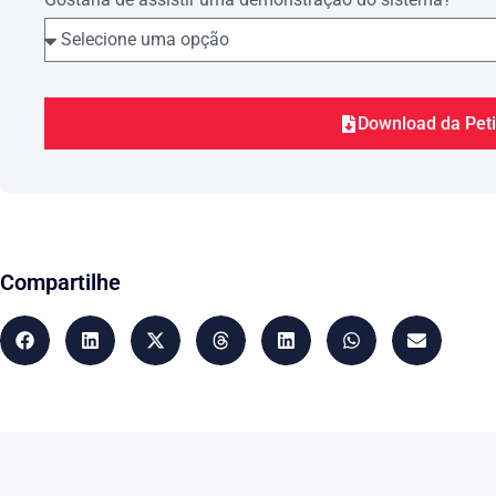
acidente.
É certo que se houvesse um contrato formalizado e con
retornado ao trabalho após o afastamento necessário
ser despedido sem justa causa ou indenização após 2
Evidente que o período de estabilidade a que faria jus
Download da Pet
corretamente pelo Reclamado deve se refletir nas an
efeito para todos os fins de direito.
Portanto, esta é a data que deve ser utilizada para 
data de ocorrência do acidente, que, além de não refl
ao Recorrente, o prejudica ainda na contagem do tem
Social.
Compartilhe
Assim, necessária a modificação da sentença, para q
contrato de trabalho entre os litigantes no período d
2.2 – Dos danos sofridos
As lesões sofridas pelo Recorrente são extremamente g
como descreve o laudo de atendimento no Hospital Un
grave fratura exposta, com perda de substâncias, lesã
que, por si só, é suficiente para dimensionar o taman
Além disso, como provado, o da no do Recorrente se i