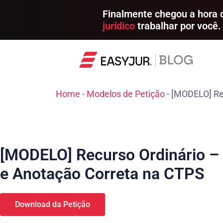
Finalmente chegou a hora
jurídico
trabalhar por você.
Home
-
Modelos de Petição
-
[MODELO] Re
[MODELO] Recurso Ordinário –
e Anotação Correta na CTPS
Download da Petição