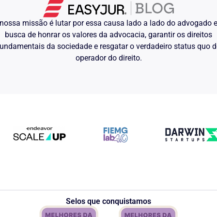
ro encaminhamento após o acidente,
ade, de onde o Autor foi transferido
rurgia para reconstituição dos nervos
nossa missão é lutar por essa causa lado a lado do advogado
rês dias.
busca de honrar os valores da advocacia, garantir os direitos
orrente, o Recorrido não forneceu
undamentais da sociedade e resgatar o verdadeiro status quo 
ação e deslocamento ao HUSM para
operador do direito.
ularização da situação empregatícia
rio.
Recorrido o dispensou, sem nenhuma
o de um indivíduo para com outro,
recuperará seu estado anterior ao
com um membro deformado e
si só já gera um abalo considerável
anos graves ao Autor, o quantum
do patamar mínimo necessário à
s do valor irrisório.
Recorrente, machucado e desprovido
 tidos como mero dissabor da vida
Selos que conquistamos
a do Réu.