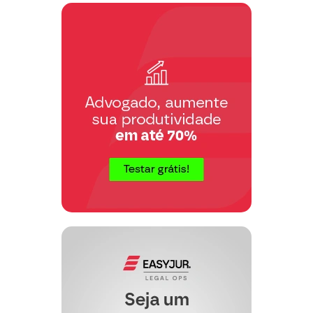
prevalecer o presente acordo, pois de
interesse dos empregados a realização da
compensação."
Em pleito semelhante, entre a
Recorrente e Dirceu Cândido da Silva,
RT 1.307/96, já decidiu a mesma Juíza
prolatora da sentença:
"Inobstante existente labor extrordinário,
que não foi suficientemente
contraprestado, o fato não nulifica a
compensação da jornada, na medida em
que o trabalho em sobrejornada não era
habitual e ainda desenvolvido durante
curtos lapsos de tempo. Tenha-se
presente ainda o interesse da categoria
na manutenção da prática, em face do
contido na cláusula 19ª, parágrafo 1º, do
ACT 95/96".
DESNECESSIDADE DE ACORDO
INDIVIDUAL
Por outro lado, cautelarmente, nem se
argumente pela necessidade de acordo