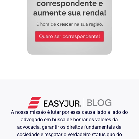
individual, pois tal formalidade é
dispensável, uma vez que se trata de
ACT firmado diretamente entre a
empresa e o sindicato e não uma CCT
genérica para toda a categoria.
Ainda, a necessidade de formalizar um
segundo acordo, além do previsto no
texto coletivo é inaceitável, uma vez que
o parágrafo único da cláusula ….ª, do
ACT …. é claro na exigência de acordo
individual somente para as demais
compensações que não aquela lá
prevista.
"….ª – COMPENSAÇÃO DE
JORNADA DE TRABALHO:
Para a Empresa e empregados que
optarem pelo regime de compensação de
jornada de trabalho, o horário será o
A nossa missão é lutar por essa causa lado a lado do
seguinte:
advogado em busca de honrar os valores da
Extinção completa do trabalho aos
advocacia, garantir os direitos fundamentais da
sábados – às 7 h e 20 min. de trabalho
sociedade e resgatar o verdadeiro status quo do
correspondente aos sábados, serão