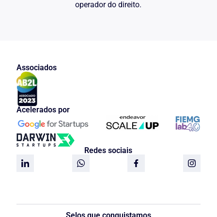
operador do direito.
compensadas no decurso da semana, de
segunda às sextas-feiras, com o
acréscimo de no máximo duas horas
diárias, respeitando os intervalos de Lei,
e o limite de 44 (quarenta e quatro)
horas semanais.
…
Associados
Parágrafo único: Os demais acordos de
compensação entre parte dos
empregados e Empresa, somente serão
válidos com autorização por escrito dos
Acelerados por
empregados e com homologação do
Sindicato, observadas as formalidades
legais."
Já no ACT …. e …. restou afastada
Redes sociais
definitivamente a necessidade de
formalizar a opção do empregado através
de acordo individual, conforme decorre
do caput da cláusula ….ª:
"Os empregados que prestarem serviços
nas áreas em que a empresa adotar o
Selos que conquistamos