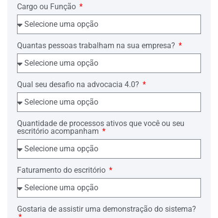
Cargo ou Função
Em que pese o notável saber jurídico dos
Doutos Componentes da r. Junta de
origem, imperativa a reforma do julgado
em alguns tópicos, como passaremos a
demonstrar.
Quantas pessoas trabalham na sua empresa?
ACORDO DE COMPENSAÇÃO
Com a devida vênia do sustentado em
Qual seu desafio na advocacia 4.0?
sentença, pelos cartões-ponto, observa-
se que a verificação de jornada
extraordinária era eventual e não
invalida, por si só, o acordo de
compensação havido, do qual o Autor foi
Quantidade de processos ativos que você ou seu
beneficiário.
escritório acompanham
Já decidiram os Tribunais:
"O mero fato de ter sido extrapolada a
jornada ordinária semanal, por si só, não
Faturamento do escritório
torna ineficaz o acordo para
compensação de horas extras." (TRT/12ª
R. RO Ex Officio 6.500/91, Ac. 5256/93
– Unân. – 1ª T. – Rel. Juiz Oldemar A.
Gostaria de assistir uma demonstração do sistema?
Schunemamm, DJ/SC, 25.10.93, p. 94).