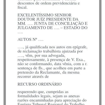
descontos de ordem previdenciária e
fiscal.
EXCELENTÍSSIMO SENHOR
DOUTOR JUÍZ PRESIDENTE DA
MM. …. JUNTA DE CONCILIAÇÃO E
JULGAMENTO DE …. – ESTADO DO
….
AUTOS Nº ….
…., já qualificada nos autos em epígrafe,
de reclamação trabalhista ajuizada por
…., vêm, por sua advogada,
respeitosamente, à presença de V. Exa.,
não se conformando, data vênia, com a r.
sentença de fls., que acolheu em parte a
pretensão da Reclamante, da mesma
recorrer através de
RECURSO ORDINÁRIO
requerendo que, cumpridas as
formalidades legais, sejam as anexas
razões encaminhadas para apreciação do
Egrégio Tribunal Regional do Trabalho.