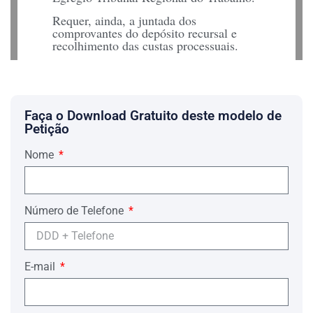
Requer, ainda, a juntada dos
comprovantes do depósito recursal e
recolhimento das custas processuais.
Termos em que,
Pede deferimento.
…., …. de …. de ….
Faça o Download Gratuito deste modelo de
Petição
………………
Nome
Advogado
EGRÉGIO TRIBUNAL REGIONAL
DO TRABALHO DA …. REGIÃO
Número de Telefone
AUTOS: …. – JCJ DE ….
RECORRENTE: ….
RECORRIDO: ….
E-mail
RAZÕES DE RECURSO ORDINÁRIO
EMÉRITOS JULGADORES: