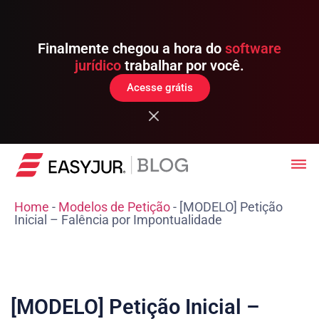
Finalmente chegou a hora do
software
jurídico
trabalhar por você.
Acesse grátis
Home
-
Modelos de Petição
-
[MODELO] Petição
Inicial – Falência por Impontualidade
[MODELO] Petição Inicial –