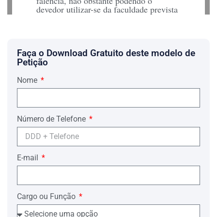
falência, não obstante podendo o
devedor utilizar-se da faculdade prevista
no art. 105, parágrafo único, da Lei de
Falências, efetuando o depósito elisivo
acrescido de juros e correção monetária,
custas processuais e honorários
advocatícios.
Faça o Download Gratuito deste modelo de
Petição
Protestando por todos os meios de
provas admitidas em Juízo, depoi­mento
Nome
pessoal do Requerido, sob pena de
confesso, testemunhas, perícias,
arbitramento, juntada ulterior de
documentos, dá-se à presente o valor de
Número de Telefone
$ . . . . . . . . . . . . . . . . . . . . . . . . . . . .
. . . . . . . . . . . . . . . . . . . . . . . . . . .,
para fins de alçada.
Termos em que
E-mail
P. Deferimento.
. . . . . . . . ., . . . . . de . . . . . . . . . . . . .
. . . . de . . . . . . . . . .
Cargo ou Função
. . . . . . . . . . . . . . . . . . . . . . . . . . . . . .