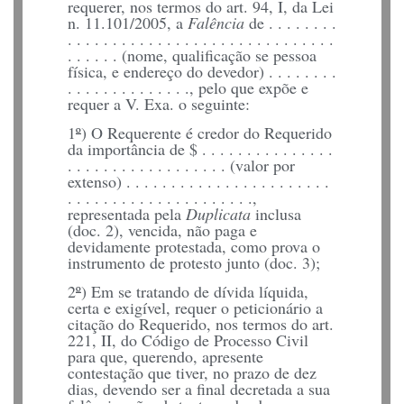
requerer, nos termos do art. 94, I, da Lei
n. 11.101/2005, a
Falência
de . . . . . . . .
. . . . . . . . . . . . . . . . . . . . . . . . . . . . . .
. . . . . . (nome, qualificação se pessoa
física, e endereço do devedor) . . . . . . . .
. . . . . . . . . . . . . ., pelo que expõe e
requer
a V. Exa. o seguinte:
1
º
) O Requerente é credor do Requerido
da
importância de $ . . . . . . . . . . . . . . .
. . . . . . . . . . . . . . . . . . (valor por
extenso) . . . . . . . . . . . . . . . . . . . . . . .
. . . . . . . . . . . . . . . . . . . . .,
representada pela
Duplicata
inclusa
(doc. 2), vencida, não paga e
devidamente protestada, como prova o
instrumento de protesto junto (doc. 3);
2
º
) Em se tratando de dívida líquida,
certa e exigível, requer o peticionário a
citação do Requerido, nos termos do art.
221, II, do Código de Processo Civil
para que, querendo, apresente
contestação que tiver, no prazo de dez
dias, devendo ser a final decretada a sua