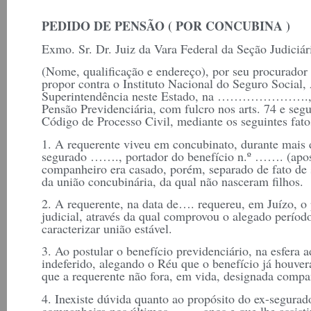
PEDIDO DE PENSÃO ( POR CONCUBINA )
Exmo. Sr. Dr. Juiz da Vara Federal da Seção Judi
(Nome, qualificação e endereço), por seu procurador 
propor contra o Instituto Nacional do Seguro Social,
Superintendência neste Estado, na …………………., a 
Pensão Previdenciária, com fulcro nos arts. 74 e segu
Código de Processo Civil, mediante os seguintes fat
1. A requerente viveu em concubinato, durante mais
segurado ……., portador do benefício n.º ……. (apos
companheiro era casado, porém, separado de fato de 
da união concubinária, da qual não nasceram filhos.
2. A requerente, na data de…. requereu, em Juízo, o
judicial, através da qual comprovou o alegado períod
caracterizar união estável.
3. Ao postular o benefício previdenciário, na esfera a
indeferido, alegando o Réu que o benefício já houver
que a requerente não fora, em vida, designada compa
4. Inexiste dúvida quanto ao propósito do ex-segura
companheira nos últimos ……. anos e que lhe assist