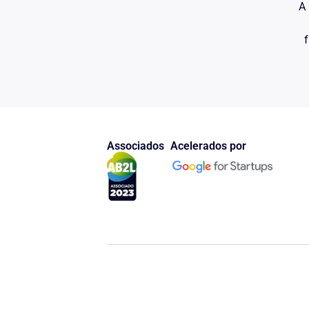
A 
f
Associados
Acelerados por