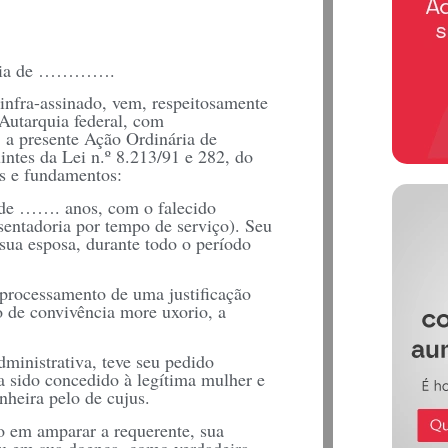
ciária de ………….
infra-assinado, vem, respeitosamente
 Autarquia federal, com
presente Ação Ordinária de
intes da Lei n.º 8.213/91 e 282, do
os e fundamentos:
 de ……. anos, com o falecido
entadoria por tempo de serviço). Seu
sua esposa, durante todo o período
 processamento de uma justificação
o de convivência more uxorio, a
dministrativa, teve seu pedido
a sido concedido à legítima mulher e
nheira pelo de cujus.
do em amparar a requerente, sua
iu em sua doença, como verdadeira