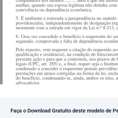
mulher, quando sua esposa legítima não detinha com 
convivência ou dependência econômica.
5. É uniforme e reiterada a jurisprudência no sentid
providenciária, independentemente de designação exp
mormente com a entrada em vigor da Lei n.º 8.213, q
6. Uma vez concedido o benefício à requerente do se
segurado, comprovada a falta de dependência econôm
Pelo exposto, vem requerer a citação do requerido
qualificação e residencia), na condição de litisconsor
presente ação e para que a contestem, nos prazos de 
legais (CPC, art. 285) e, a final, requer seja o Insti
condenado a conceder à requerente pensão previdênciá
prestações em atraso corrigidas na forma da lei, exclu
do benefício, condenando-se, ainda, ambos os réus, n
advocatícios.
Requer, ainda, a produção da prova testemunhal e pro
fizerem necessárias, dando-se ciência da ação ao Min
nela intervenha.
Dá à causa o valor de R$……
Faça o Download Gratuito deste modelo de P
P. Deferimento.