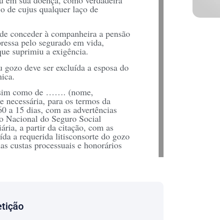
o de cujus qualquer laço de
o de conceder à companheira a pensão
ressa pelo segurado em vida,
ue suprimiu a exigência.
u gozo deve ser excluída a esposa do
ica.
 assim como de ……. (nome,
te necessária, para os termos da
60 a 15 dias, com as advertências
tuto Nacional do Seguro Social
ria, a partir da citação, com as
ída a requerida litisconsorte do gozo
as custas processuais e honorários
testa pela produção de outras que se
istério Público para que, querendo,
etição