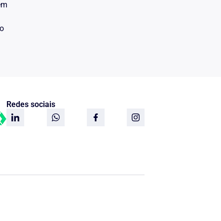
 em
do
Redes sociais