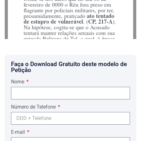
fevereiro de 0000 o Réu fora preso em
flagrante por policiais militares, por ter,
ato tentado
presumidamente, praticado
de estupro de vulnerável
CP, 217-A
. (
).
Na hipótese, cogita-se que o Acusado
tentará manter relações sexuais com sua
enteada Beltrana de Tal, a qual, à época
dos fatos, tinha a idade de 12 anos e sete
meses de idade.
Em conta do despacho que demora às
Faça o Download Gratuito deste modelo de
fls. 23/25 do processo criminal em
Petição
espécie, Vossa Excelência
,
na
oportunidade que recebera o auto de
CPP, art. 310
prisão em flagrante(
),
Nome
convertera essa em prisão preventiva
.
Nesse momento processual, sob o
enfoque de que “. . .
a permanência do
réu em liberdade resulta em risco à
Número de Telefone
sociedade e a paz social
.”
Todavia, com a merecida
venia
, o Réu
destaca que, na verdade,
a prisão
cautelar em referência não é de
E-mail
conveniência
, à luz de preceitos