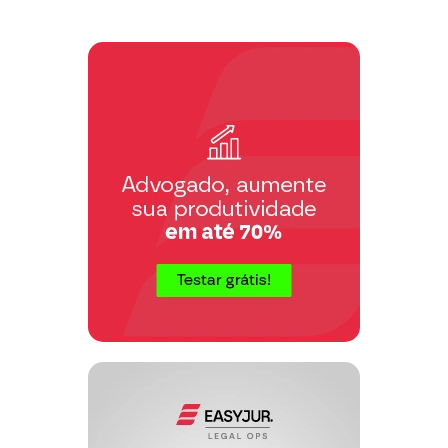
juízo valorativo sobre a gravidade
genérica do delito imputado, assim
como presunções abstratas sobre a
ameaça à ordem pública ou a
potencialidade a outras práticas delitivas
não constituem fundamentação idônea a
autorizar o indeferimento do benefício,
se desvinculadas de qualquer fator
revelador da presença dos requisitos do
art. 312 do CPP. “ (AVENA, Norberto
Cláudio Pâncaro.
Processo Penal:
esquematizado.
4ª Ed. São Paulo:
Método, 2012, p. 964)
No mesmo sentido:
“Como é sabido, em razão do princípio
constitucional da presunção da inocência
a prisão
(art. 5º, LVII, da CF)
processual é medida de exceção
a
;
regra é sempre a liberdade do
indiciado ou acusado enquanto não
condenado por decisão transitada em
julgado
. Daí porque o art. 5º, LXVI, da
CF dispõe que: ‘
ninguém será levado à