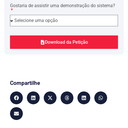
pleito (sucessivo) de liberdade
Gostaria de assistir uma demonstração do sistema?
provisória.
Como se percebe, ao revés disso, o Réu,
antes negando a prática do delito que lhe
restou imputado, demonstra que é
primário e de bons antecedentes,
comprovando, mais, possuir residência
docs. 01/04
Download da Petição
fixa e ocupação lícita
. (
)
De outro importe, o crime,
pretensamente praticado pelo Réu, não
ostenta característica de grave ameaça ou
algo similar.
A hipótese em estudo, desse modo,
revela a pertinência da concessão da
Compartilhe
liberdade provisória.
Convém ressaltar, sob o enfoque do tema
Norberto
em relevo, o magistério de
Avena
:
“A liberdade provisória é um direito
subjetivo do imputado nas hipóteses em
que facultada por lei. Logo, simples