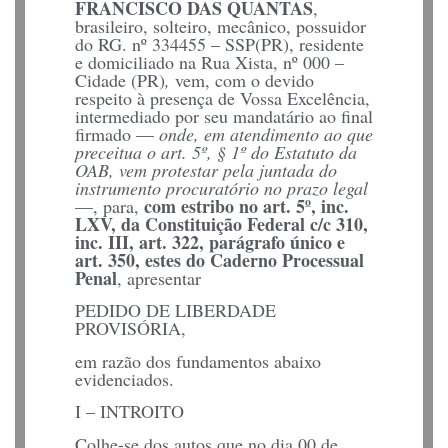
FRANCISCO DAS QUANTAS
,
brasileiro, solteiro, mecânico, possuidor
do RG. nº 334455 – SSP(PR), residente
e domiciliado na Rua Xista, nº 000 –
Cidade (PR)
,
vem, com o devido
respeito à presença de Vossa Excelência,
intermediado por seu mandatário ao final
firmado —
onde, em atendimento ao que
preceitua o art. 5º, § 1º do Estatuto da
OAB, vem protestar pela juntada do
instrumento procuratório no prazo legal
com estribo no art. 5º, inc.
—, para,
LXV, da Constituição Federal c/c 310,
inc. III, art. 322, parágrafo único e
art. 350, estes do Caderno Processual
Penal
, apresentar
PEDIDO DE LIBERDADE
PROVISÓRIA,
em razão dos fundamentos abaixo
evidenciados.
I – INTROITO
Colhe-se dos autos que no dia 00 de