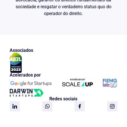
sociedade e resgatar o verdadeiro status quo do
(sublinhas nossas)
operador do direito.
É altamente ilustrativo transcrever notas
de jurisprudência, as quais indicam a
possibilidade da concessão de liberdade
provisória em razão de crime de estupro
de vulnerável:
PRISÃO PREVENTIVA POR
Associados
ESTUPRO DE VULNERÁVEL.
SUPOSTO TOQUE EM CRIANÇA
COM 3 ANOS DE IDADE. HABEAS
CORPUS SUSTENTANDO
NEGATIVA DE AUTORIA, PRISÃO
Acelerados por
COM FUNDAMENTAÇÃO
INIDÔNEA, PREDICADOS
PESSOAIS E CABIMENTO DE
LIBERDADE PROVISÓRIA.
Redes sociais
1. Quando não evidente, a negativa de
autoria não pode ser objeto de
apreciação em sede de habeas corpus,
por exigir dilação probatória. 2. A
invocação da gravidade em abstrato do