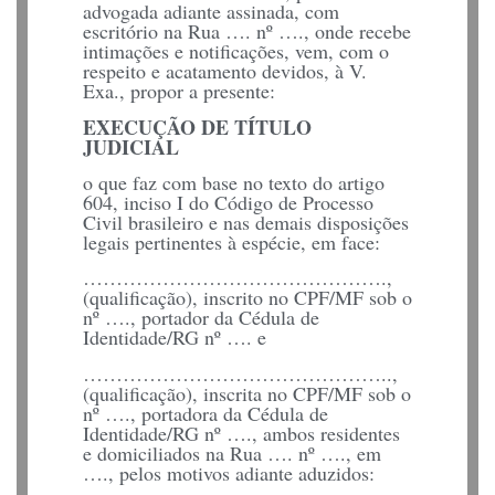
advogada adiante assinada, com
escritório na Rua …. nº …., onde recebe
intimações e notificações, vem, com o
respeito e acatamento devidos, à V.
Exa., propor a presente:
EXECUÇÃO DE TÍTULO
JUDICIAL
o que faz com base no texto do artigo
604, inciso I do Código de Processo
Civil brasileiro e nas demais disposições
legais pertinentes à espécie, em face:
……………………………………….,
(qualificação), inscrito no CPF/MF sob o
nº …., portador da Cédula de
Identidade/RG nº …. e
………………………………………..,
(qualificação), inscrita no CPF/MF sob o
nº …., portadora da Cédula de
Identidade/RG nº …., ambos residentes
e domiciliados na Rua …. nº …., em
…., pelos motivos adiante aduzidos: