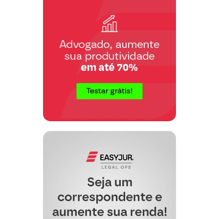
Termos em que
Pede deferimento
…., …. de …. de ….
………………..
Advogado OAB/…