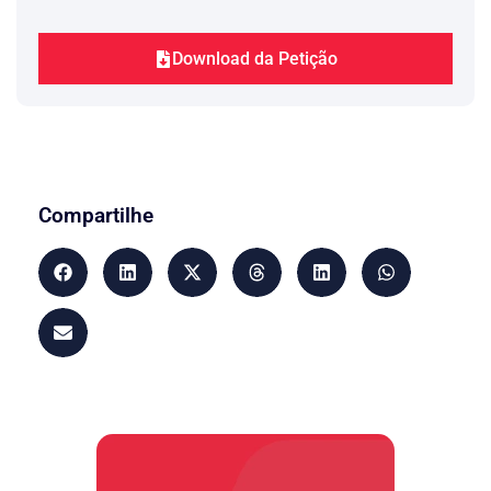
Com base no que foi exposto
anteriormente e o que mais poderá ser
Download da Petição
suprido pelo notório saber jurídico de
Vossa Excelência , invocando a
legislação já anotada, requer
respeitosamente:
a) a citação do devedor, para que pague
a dívida conforme MEMORIAL DE
CÁLCULOS PARA EXECUÇÃO,
Compartilhe
anexo à presente e da qual faz parte
integrante acrescido de coneção até o
efetivo pagamento, ou nomeie à penhora
bens tantos quantos bastem para honrar
a obrigação;
b) sejam concedidos à exeqüente os
benefícios do artigo 172, parágrafo 2º,
do diploma processual civil a fim de
possibilitar as diligências do Sr. Oficial
de Justiça, além do horário e dias
convencionais, caso haja necessidade de
diligências do meirinho fora do horário
normal de expediente.