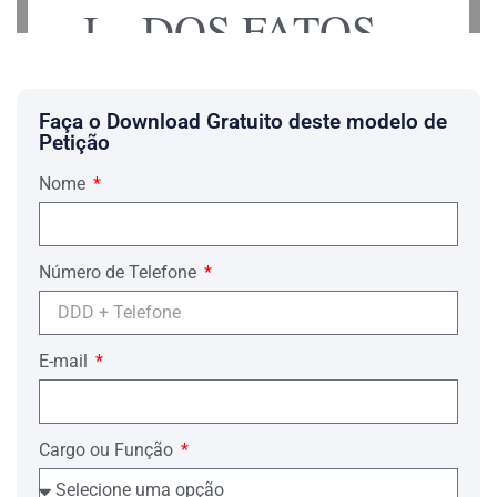
I – DOS FATOS
a) A exeqüente é credora junto aos
executados pela quantia certa e exigível
Faça o Download Gratuito deste modelo de
de R$ …. (….) demonstrada no incluso
Petição
memorial de cálculo, de acordo com
sentença prolatada na audiência de
instrução e julgamento ocorrida em ….
Nome
de …. de …., a qual decorreu o prazo
"in albis", sem manifestação da
executada para interposição de recurso
de apelação, tendo, então, transitado em
Número de Telefone
julgado.
Aquela lide tem como escopo a
indenização pelos prejuízos derivados de
acidente automobilístico, ocorrido em
E-mail
…. de …. de ….; a autora sub-rogou-se
em todos os direitos e obrigações do
segurado, segundo se apurou na
sentença ora enfrentada.
Cargo ou Função
A sentença julgando procedente a
medida indenizatória encontra-se