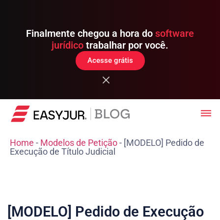
Finalmente chegou a hora do
software
jurídico
trabalhar por você.
Acesse grátis
Home
-
Modelos de Petição
-
[MODELO] Pedido de
Execução de Título Judicial
[MODELO] Pedido de Execução