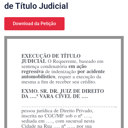
de Título Judicial
Download da Petição
EXECUÇÃO DE TÍTULO
JUDICIAL
O Requerente, baseado em
em ação
sentença condenatória
regressiva
por acidente
de indenização
automobilístico
, requer a execução da
mesma a fim de receber seu crédito.
EXMO. SR. DR. JUIZ DE DIREITO
DA ….ª VARA CÍVEL DE ….
……………………………………………….,
pessoa jurídica de Direito Privado,
inscrita no CGC/MF sob o nº ….,
sediada em …., com sucursal nesta
Cidade na Rua …. nº …., por sua