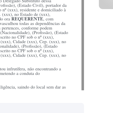
 o Delegado Substituto dessa
ofissão), (Estado Civil), portador da
o nº (xxx), residente e domiciliado à
. (xxx), no Estado de (xxx),
REQUERENTE
 do ora
, com
vasculhou todas as dependências da
us pertences, conforme podem
Nacionalidade), (Profissão), (Estado
nscrito no CPF sob o nº (xxx),
 (xxx), Cidade (xxx), Cep. (xxx), no
nalidade), (Profissão), (Estado
nscrito no CPF sob o nº (xxx),
 (xxx), Cidade (xxx), Cep. (xxx), no
ou infrutífera, não encontrando a
ometendo a conduta do
igência, saindo do local sem dar as