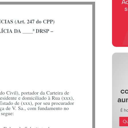
S (Art. 247 do CPP)
IA DA ____ª DRSP –
ado Civil), portador da Carteira de
residente e domiciliado à Rua (xxx),
 Estado de (xxx), por seu procurador
nça de V. Sa., com fundamento no
 segue: