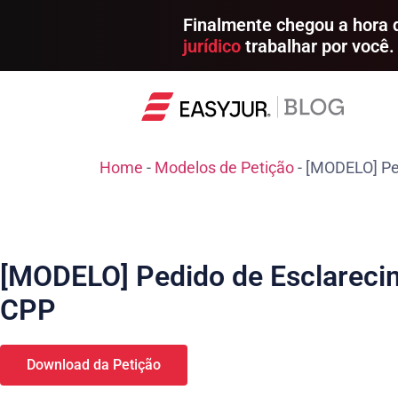
Finalmente chegou a hora
jurídico
trabalhar por você.
Home
-
Modelos de Petição
-
[MODELO] Ped
[MODELO] Pedido de Esclarecim
CPP
Download da Petição