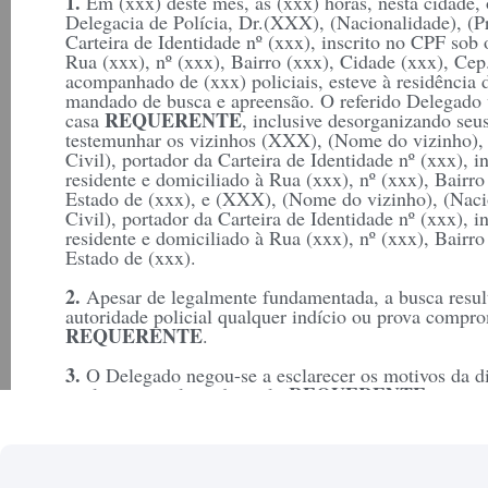
1.
Em (xxx) deste mês, às (xxx) horas, nesta cidade,
Delegacia de Polícia, Dr.(XXX), (Nacionalidade), (Pr
Carteira de Identidade nº (xxx), inscrito no CPF sob 
Rua (xxx), nº (xxx), Bairro (xxx), Cidade (xxx), Cep
acompanhado de (xxx) policiais, esteve à residência
mandado de busca e apreensão. O referido Delegado 
REQUERENTE
casa
, inclusive desorganizando se
testemunhar os vizinhos (XXX), (Nome do vizinho), (
Civil), portador da Carteira de Identidade nº (xxx), i
residente e domiciliado à Rua (xxx), nº (xxx), Bairro
Estado de (xxx), e (XXX), (Nome do vizinho), (Nacio
Civil), portador da Carteira de Identidade nº (xxx), i
residente e domiciliado à Rua (xxx), nº (xxx), Bairro
Estado de (xxx).
2.
Apesar de legalmente fundamentada, a busca result
autoridade policial qualquer indício ou prova compr
REQUERENTE
.
3.
O Delegado negou-se a esclarecer os motivos da dil
REQUERENTE
explicações solicitadas pelo
.
Pelo exposto, REQUER: