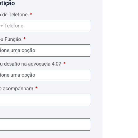
etição
motivos da referida diligência.
 de Telefone
ou Função
u desafio na advocacia 4.0?
ório acompanham