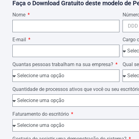
Faça o Download Gratuito deste modelo de P
A V.Sa. que dê ordem para que sejam esclarecidos os 
Nome
Número
Termos que
Pede deferimento.
E-mail
Cargo 
(Local data e ano).
(Nome e assinatura do advogado).
Quantas pessoas trabalham na sua empresa?
Qual se
Quantidade de processos ativos que você ou seu escrit
Faturamento do escritório
Gostaria de assistir uma demonstração do sistema?