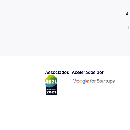
A 
f
Associados
Acelerados por