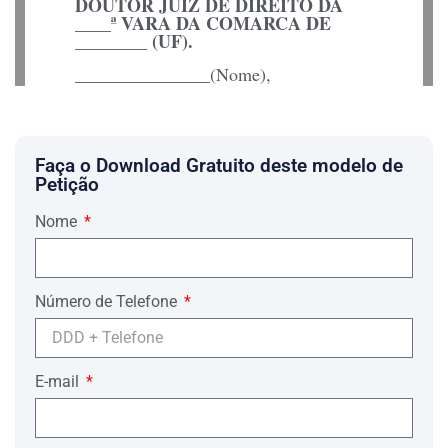
DOUTOR JUIZ DE DIREITO DA
____ª VARA DA COMARCA DE
________ (UF).
_______________(Nome),
(Qualificação), (Nacionalidade), (Estado
Civil), (Profissão), portador da cédula de
identidade __________, inscrito no
CPF/MF sob o nº __________, residente
e domiciliado à Rua__________, Bairro
Faça o Download Gratuito deste modelo de
_____, na cidade de _______, por seu
Petição
advogado infra-assinado, com escritório
estabelecido na cidade de ________,
Nome
onde recebe as intimações e avisos, vem
respeitosamente à presença de Vossa
Excelência, com fulcro no Art. 1128 do
CPC/73 (Art. 736 do NCPC/15),
Número de Telefone
exibindo o traslado do testamento
público de __________(doc.__), requer
CUMPRIMENTO
seja ordenado seu
conforme dispõe os Arts. 1.125 e 1.126
do CPC/73 (Arts. 735 do NCPC/15),
E-mail
cumprindo-se a disposição de última
vontade do testador.