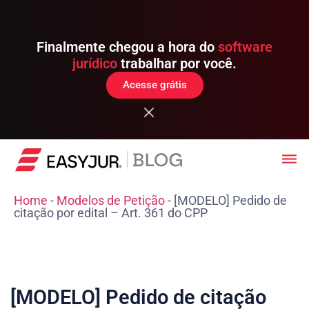
Finalmente chegou a hora do
software
jurídico
trabalhar por você.
Acesse grátis
Home
-
Modelos de Petição
-
[MODELO] Pedido de
citação por edital – Art. 361 do CPP
[MODELO] Pedido de citação