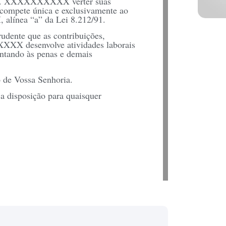
 Sra. XXXXXXXXXX verter suas
o compete única e exclusivamente ao
, alínea “a” da Lei 8.212/91.
rudente que as contribuições,
XXX desenvolve atividades laborais
entando às penas e demais
 de Vossa Senhoria.
a disposição para quaisquer