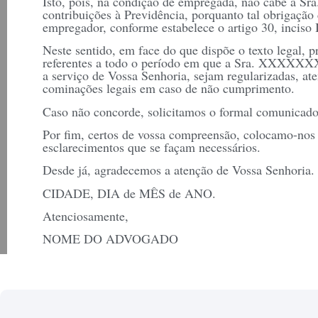
Isto, pois, na condição de empregada, não cabe à
contribuições à Previdência, porquanto tal obrigaçã
empregador, conforme estabelece o artigo 30, inciso I
Neste sentido, em face do que dispõe o texto legal, p
referentes a todo o período em que a Sra. XXXXXXX
a serviço de Vossa Senhoria, sejam regularizadas, at
cominações legais em caso de não cumprimento.
Caso não concorde, solicitamos o formal comunicado
Por fim, certos de vossa compreensão, colocamo-nos 
esclarecimentos que se façam necessários.
Desde já, agradecemos a atenção de Vossa Senhoria.
CIDADE, DIA de MÊS de ANO.
Atenciosamente,
NOME DO ADVOGADO
OAB/UF XX.XXX
RECEBIDO EM__/__/__