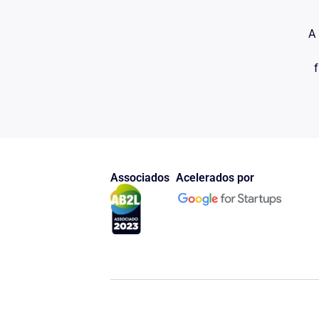
A 
f
Associados
Acelerados por