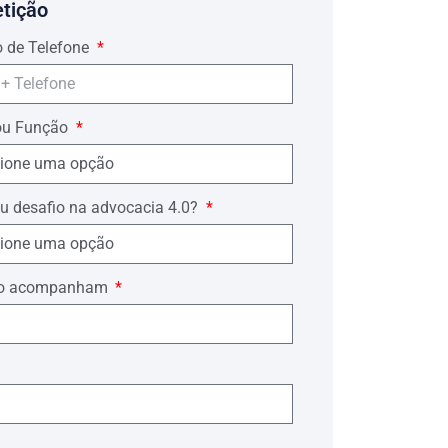
etição
 de Telefone
ou Função
u desafio na advocacia 4.0?
ório acompanham