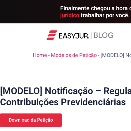
Finalmente chegou a hora
jurídico
trabalhar por você.
Home
-
Modelos de Petição
-
[MODELO] Not
[MODELO] Notificação – Regula
Contribuições Previdenciárias
Download da Petição