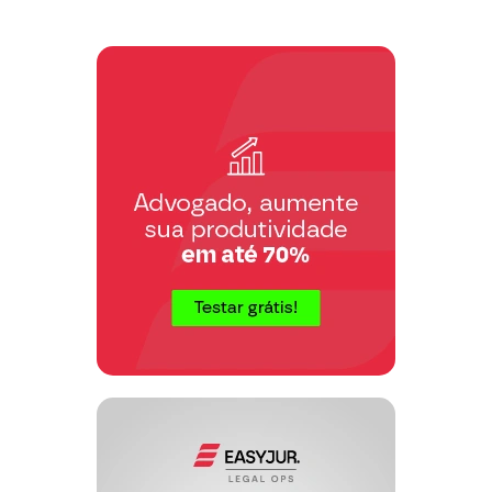
dialogar com a Requerida através de
seus responsáveis, objetivando que o
contrato fosse fielmente cumprido, sem
conseguir lograr êxito.
Cabe salientar que a Cláusula …. º do
aludido Contrato – Da Vigência dos
Serviços Contratados (Carências) – não
prevê qualquer prazo de carência, como
também as carteiras de identificação de
usuários emitidas em nome da
Requerente e seus dependentes traziam
como observação os seguintes dizeres:
"SEM CARÊNCIA".
Apesar disso, a funcionária ….,
responsável pelo Setor de Contratos de
Plano Familiar, inflexível, não autorizou
a liberação da guia de internação,
maculando o Contrato perfeito e acabado
celebrado, alegando que as carências
deveriam ser cumpridas, pois o que
ocorreu foi um "cochilo" do datilógrafo
ao preencher o Contrato.
Seria também "cochilo" a emissão de