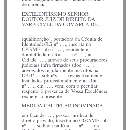
de carência.
EXCELENTÍSSIMO SENHOR
DOUTOR JUIZ DE DIREITO DA
VARA CÍVEL DA COMARCA DE…
……………………………,
(qualificação), portadora da Cédula de
Identidade/RG nº …., inscrita no
CPF/MF sob nº …., residente e
domiciliada na Rua …. nº …., na
Cidade …., através de seus procuradores
judiciais infra firmados (doc. ….),
advogados regularmente inscritos na
OAB/…. sob nºs …., respectivamente,
instalados profissionalmente na Rua ….
nº …., em …., vem, com o peculiar
respeito, à presença de Vossa Excelência
requerer a presente
MEDIDA CAUTELAR INOMINADA
em face de …., pessoa jurídica de
direito privado, inscrita no CGC/MF sob
nº …., sediada na Rua …. nº …., na