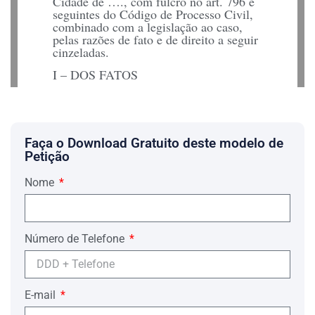
Cidade de …., com fulcro no art. 796 e
seguintes do Código de Processo Civil,
combinado com a legislação ao caso,
pelas razões de fato e de direito a seguir
cinzeladas.
I – DOS FATOS
A Requerente celebrou com a
Requerida, em data de …. de …. de ….,
contrato de Prestação de Serviços
Médicos, cujo Código era …., o qual
Faça o Download Gratuito deste modelo de
vigorou até …. de …. de …. e que
Petição
previa, notadamente, no caso de
internações, acomodações em
Nome
enfermarias.
Porém, em face da implantação da URV
(Unidade Real de Valor), a Requerida
aumentou os valores dos serviços
Número de Telefone
prestados, o que levou a Requerente, a
exemplo de inúmeros contratantes,
buscar guarida junto à Promotoria
Especial de Defesa ao Consumidor.
E-mail
Após a audiência realizada naquela