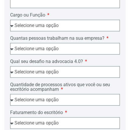
Promotoria, a Requerida propôs à
Requerente a celebração de novo
contrato, em substituição ao anterior, de
Cargo ou Função
caráter meramente complementar, o qual
prevê, dentre outras vantagens,
internações em apartamentos.
A Requerente, após analisar a proposta,
Quantas pessoas trabalham na sua empresa?
concordou com a celebração do novo
contrato, vindo a concretizá-lo em ….
de …. de …., sendo denominado "….",
tendo o Código sido alterado para ….
Qual seu desafio na advocacia 4.0?
(doc. ….).
Em data de …. de …. do ano em curso,
a filha da Requerente, …., menor
impúbere, dependente desta, submeteu-
Quantidade de processos ativos que você ou seu
se a intervenção cirúrgica …., sendo
escritório acompanham
internada em apartamento no Hospital
…., sito na Rua …. nº …., na Cidade de
…., sendo que a Requerida cobriu todas
as despesas efetuadas, tudo em
Faturamento do escritório
conformidade com o contrato celebrado.
Em …. de …. do ano corrente, o filho
da Requerente, …., menor impúbere, foi