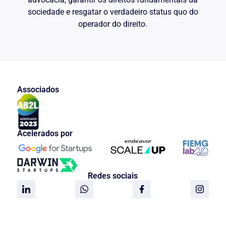
atendimento médico … (grifos nossos) a
sociedade e resgatar o verdadeiro status quo do
serem realizados com entidades
credenciadas, colocando tais serviços ao
operador do direito.
dispor do médico cooperado para
elucidação do diagnóstico e tratamento
de pacientes hospitalizados. A
assistência médica será proporcionada
em regime de pré-pagamento, dentro do
sistema de livre escolha dos cooperados
e dos serviços locados, pelos usuários"
Associados
(SIC) (Cláusula 1º).
A Cláusula ….º, em sua Subcláusula
…., rege que as internações, em
hospitais convencidos, serão solicitadas
Acelerados por
por médicos cooperados e por um
período equivalente à média de dias
necessários para casos idênticos, que
serão pagas pela …. as despesas de
diárias hospitalares em acomodações de
Redes sociais
apartamento simples, com direito a
acompanhante e banheiro privativo.
A Cláusula ….º do referido instrumento
regula a vigência dos serviços