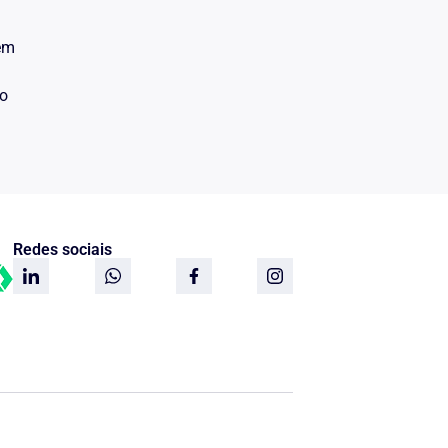
 em
do
Redes sociais