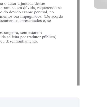
a o autor a juntada desses
ontram-se em dúvida, requerendo-se
o do devido exame pericial, no
cumentos ora impugnados. (De acordo
documentos apresentados e, se
estrangeira, sem estarem
da se feita por tradutor público),
 seu desentranhamento.