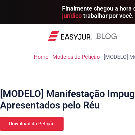
Finalmente chegou a hora
jurídico
trabalhar por você.
Home
-
Modelos de Petição
-
[MODELO] Ma
[MODELO] Manifestação Impu
Apresentados pelo Réu
Download da Petição