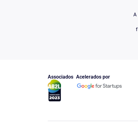
A 
f
Associados
Acelerados por