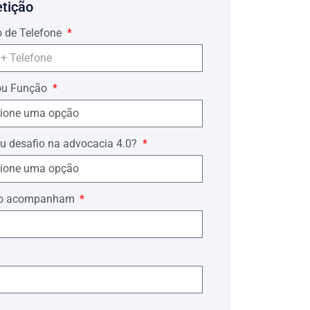
etição
 de Telefone
ou Função
u desafio na advocacia 4.0?
ório acompanham