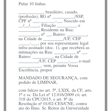
Pular 10 linhas
___________, brasileiro, casado,
(profissão), RG nº __________/SSP,
CPF nº ___.___.___-__, Nascido em
__/__/____, Filiação _________ e
_________, Residente na Rua:
_________, nº __, Bairro: _________,
na Cidade de _________/UF, CEP
_____-___, por seu representante legal
infra-assinado (doc. 1), que receberá as
intimações na Rua: _________, nº __,
Bairro: _________, na Cidade de
_________/UF, CEP _____-___, e-mail
__________, vem, perante Vossa
Excelência, propor
MANDADO DE SEGURANÇA, com
pedido de LIMINAR,
com fulcro no art. 5º, LXIX, da CF, arts.
1º e ss. Da Lei nº 12.016/2009 c/c art.
318 do CPC/2015, e art. 8º da
Resolução nº 01/02-CES/CNE, contra
ato do Ilmo. Sr. Reitor da Universidade