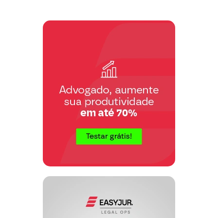
reais) em favor do Impetrante, até o
cumprimento da medida.
Requer ainda, que a autoridade coatora
seja notificada da presente ação e que se
determine prazo de 10 dias para a
juntada de documentos (cf. art. 7º da Lei
nº 12.016/2009).
Pede a concessão da Assistência
Judiciária Gratuita ao Impetrante, uma
vez que o mesmo não possui renda para
arcar com as custas do processo (cf. Art.
98 e ss. Do CPC/2015).
Atribui-se à causa o valor de R$
________.
Nestes termos,
Pede deferimento.
[Local] [data]
__________________________________
[Nome Advogado] – [OAB] [UF].