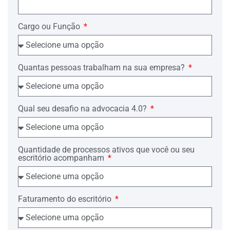
Art. 8º A universidade deve pronunciar-
se sobre o pedido de revalidação no
Cargo ou Função
prazo máximo de 6 (seis) meses da data
de recepção do mesmo, fazendo o
devido registro ou devolvendo a
solicitação ao interessado, com a
justificativa cabível.
Quantas pessoas trabalham na sua empresa?
§ 1º Da decisão caberá recurso, no
âmbito da universidade, no prazo
estipulado em regimento.
Qual seu desafio na advocacia 4.0?
§ 2º Esgotadas as possibilidades de
acolhimento do pedido de revalidação
pela universidade, caberá recurso à
Câmara de Educação Superior do
Quantidade de processos ativos que você ou seu
Conselho Nacional de Educação. (Grifo
escritório acompanham
nosso).
Por essas razões, entra o Impetrante com
o presente Mandado de segurança, com
Faturamento do escritório
fulcro no art. 1º da Lei nº 12.016/2009,
para que possa ter ser direito líquido e
certo de revalidação de diploma
estrangeiro concretizado.