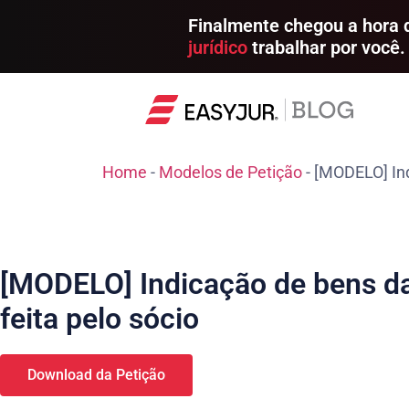
Finalmente chegou a hora
jurídico
trabalhar por você.
Home
-
Modelos de Petição
-
[MODELO] Ind
[MODELO] Indicação de bens d
feita pelo sócio
Download da Petição