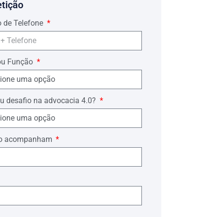
etição
 de Telefone
ou Função
u desafio na advocacia 4.0?
ório acompanham