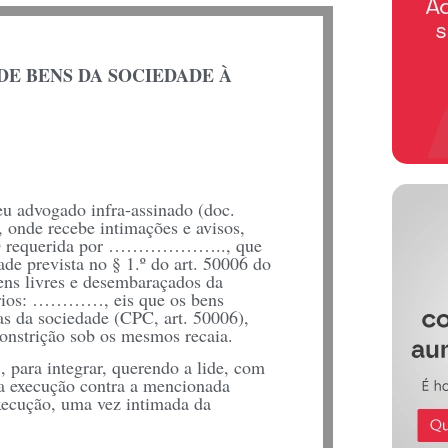
DE BENS DA SOCIEDADE À
eu advogado infra-assinado (doc.
, onde recebe intimações e avisos,
ÇÃO requerida por ……………….., que
ade prevista no § 1.º do art. 50006 do
ens livres e desembaraçados da
sórios: …………, eis que os bens
as da sociedade (CPC, art. 50006),
constrição sob os mesmos recaia.
ara integrar, querendo a lide, com
 a execução contra a mencionada
xecução, uma vez intimada da