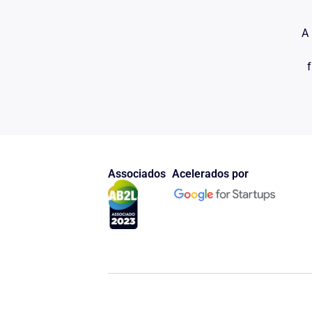
A 
f
Associados
Acelerados por