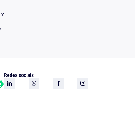
 em
do
Redes sociais