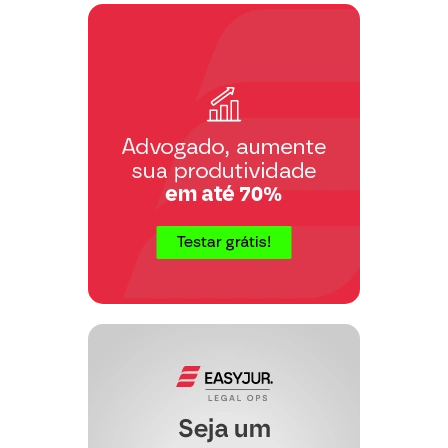
II – na ação que tiver por objeto a
existência, a validade, o cumprimento, a
modificação, a resolução, a resilição, ou
a rescisão de ato jurídico, o valor do ato
ou de sua parte controvertida;
Nesse sentido ademais, diferentemente
do que preleciona a Impugnante,
coligindo a seguinte jurisprudência:
EMENTA: AGRAVO DE
INSTRUMENTO. NULIDADE DE
CLÁUSULA CONTRATUAL. VALOR
DA CAUSA. VALOR TOTAL DO
CONTRATO. IMPOSSIBILIDADE DE
ATRIBUIR VALOR A APENAS UMA
CLÁUSULA CONTRATUAL. – Porque
não tem expressão econômica apenas
uma cláusula contratual cuja nulidade se