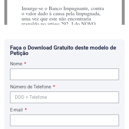
Insurge-se o Banco Impugnante, contra
o valor dado à causa pela Impugnada,
uma vez que este não encontraria
respaldo no artigo 292, I do NOVO
Código de Processo Civil; no entender
do Banco Impugnante o valor dado à
causa é aleatório e excessivo, e não
guarda relação com o objeto da ação;
Faça o Download Gratuito deste modelo de
Petição
Informa ainda a parte Impugnante, que a
Nome
matéria tratada na Exordial versaria
sobre fraude e descontos em conta
poupança. Junta jurisprudência que, em
tese, lhe seria favorável.
Número de Telefone
Alegou, ainda, que a Impugnada não
demonstrou qual a base para atribuir o
E-mail
valor da causa.