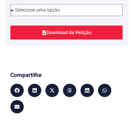
que não tenha conteúdo econômico
imediatamente aferível. A exibição de
documentos, dentre eles os anexados na
Exordial e aqui também anexados, quais
sejam: a) duas cartas da SERASA, b)
extrato da suporta dívida atribuída à
Download da Petição
Impugnada, já demonstram
inequivocamente o valor econômico
imediato.
Ainda, esta é ‘uma espécie de ação de
revisão contratual’ preceitua o artigo
Compartilhe
292, II, do NOVO Código de Processo
Civil que o valor da causa corresponde
ao valor do contrato.
Art. 292. O valor da causa constará da
petição inicial ou da reconvenção e será:
(…)