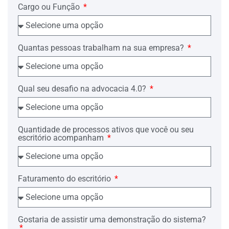
Requer, por final, seja o valor da causa
Cargo ou Função
reduzido à quantia de R$14.000,00
(quatorze mil reais).
Quantas pessoas trabalham na sua empresa?
Requer seja julgada procedente a
impugnação.
Qual seu desafio na advocacia 4.0?
Tem-se aqui uma breve síntese da
impugnação apresentada.
Quantidade de processos ativos que você ou seu
escritório acompanham
Ora, Douto Julgador, a presente
impugnação não encontra guarida
alguma em nosso Ordenamento Jurídico,
tampouco é harmônico com os fatos
descritos e os documentos acostados à
Faturamento do escritório
Petição Inicial, senão vejamos:
Estabelece o artigo 291 do NCPC, que a
Gostaria de assistir uma demonstração do sistema?
toda causa será atribuído valor, ainda