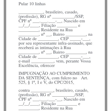
Pular 10 linhas
___________, brasileiro, casado,
(profissão), RG nº __________/SSP,
CPF nº ___.___.___-__, Nascido em
__/__/____, Filiação _________ e
_________, Residente na Rua
_________, nº __, Bairro _________, na
Cidade de _________, CEP _____-___,
por seu representante infra-assinado, que
receberá as intimações à Rua
_________, nº __, Bairro _________, na
Cidade de _________, CEP _____-___,
e-mail __________, vem, perante Vossa
Excelência, oferecer
IMPUGNAÇÃO AO CUMPRIMENTO
DA SENTENÇA, com fulcro no Art.
525, § 1º, I e V, do CPC/2015,
contra __________, brasileiro, casado,
(profissão), RG nº __________/SSP,
CPF nº ___.___.___-__, Nascido em
__/__/____, Filiação _________ e
_________, Residente na Rua