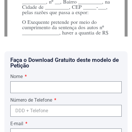
_________, nº __, Bairro _________, na
Cidade de _________, CEP _____-___,
pelas razões que passa a expor:
O Exequente pretende por meio do
cumprimento da sentença dos autos nº
______________, haver a quantia de R$
__________,__.
O Exequente possuía o endereço
completo do Executado, ora impugnante,
conforme demonstra cópia de contrato
Faça o Download Gratuito deste modelo de
em anexo (doc. __).
Petição
É inadmissível que o Exequente tenha
Nome
feito a citação em endereço diverso e
posteriormente por meios Editalícios,
desnecessários. O Impugnante foi
declarado revel, julgado e condenado a
pagamento de quantia exorbitante, e
Número de Telefone
somente agora, na fase de
execução/cumprimento da sentença é
que o Executado/Impugnante tomou
conhecimento deste processo.
E-mail
Além do mais, a citação, a qual o Réu