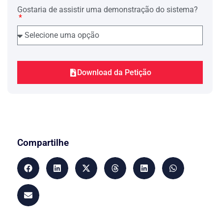
decretou a prisão preventiva dos ora
Gostaria de assistir uma demonstração do sistema?
Pacientes, com o fim da garantia da
ordem pública.
Concessa maxima venia, procurar-se-á
demonstrar, o quantum satis, não só a
desnecessidade da manutenção da
custódia cautelar dos Pacientes, mas
também o evidente constrangimento
Download da Petição
ilegal que estão sofrendo por causa da
decretação da medida extrema ante a
ausência de fundamentação substancial
da decisão atacada.
Eis a suma que cabia fazer a Vossa
Excelência, eminente Desembargador
Relator.
Compartilhe
2. – O Direito Aplicável.
A atual Carta Política, ao instituir os
direitos e garantias individuais, no seu
artigo 5º, inciso LXVIII, assegurou a
todos os cidadãos que:
“Art. 5º Todos são iguais perante a lei,