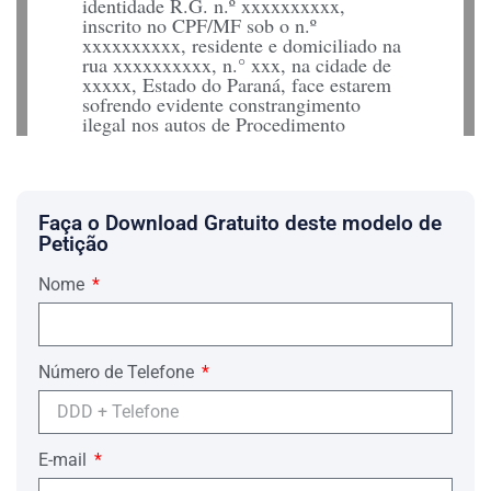
identidade R.G. n.º xxxxxxxxxx,
inscrito no CPF/MF sob o n.º
xxxxxxxxxx, residente e domiciliado na
rua xxxxxxxxxx, n.° xxx, na cidade de
xxxxx, Estado do Paraná, face estarem
sofrendo evidente constrangimento
ilegal nos autos de Procedimento
Investigatório n.° xxxxxxxxxxx,
perpetrado pela MM. Juíza De Direito
Da Vara Federal Da Subseção De
xxxxxxxx – Seção Judiciária Do Estado
do Paraná (Autoridade Coatora),
Faça o Download Gratuito deste modelo de
consoante será demonstrado nas razões a
Petição
seguir pormenorizadas:
Nome
1. – Resumo Fático.
Em casos como o retratado nos autos de
Procedimento Investigatório n.°
xxxxxxxxxxxx (Operação “xxxxx”)
Número de Telefone
movido contra os Pacientes na Vara
Federal da Subseção de xxxxxx – Seção
Judiciária do Estado do Paraná, é que se
verifica a extraordinária utilidade do
E-mail
instituto do habeas corpus, remédio