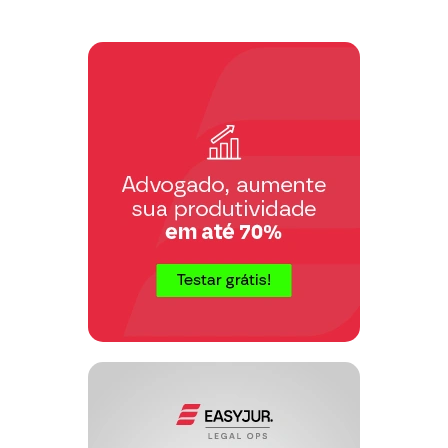
sem distinção de qualquer natureza,
garantindo-se aos brasileiros e aos
estrangeiros residentes no País a
inviolabilidade do direito à vida, à
liberdade, à igualdade, à segurança e à
propriedade, nos termos seguintes:”
“LXVIII – conceder-se-á habeas corpus
sempre que alguém sofrer ou se achar
ameaçado de sofrer violência ou coação
em sua liberdade de locomoção, por
ilegalidade ou abuso de poder.”
De igual modo, o artigo 647 do Código
de Processo Penal, fixou:
“Art. 647. Dar-se-á habeas corpus
sempre que alguém sofrer ou se achar na
iminência de sofrer violência ou coação
ilegal na sua liberdade de ir e vir, salvo
nos casos de punição disciplinar”.
No artigo 648 do mesmo Codex, no
inciso I:
“Art. 648. A coação considerar-se-á