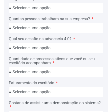
Diante do exposto, requer se digne em
declinar de sua competência para
remeter esta medida ao Juízo de Direito
da Comarca de …., que é competente
para conhecer da presente ação.
Quantas pessoas trabalham na sua empresa?
Requer ainda uma vez declinada a
competência, se digne em determinar a
entrega do bem apreendido, entregando-
Qual seu desafio na advocacia 4.0?
o ao ora Requerente, haja vista que a
liminar foi concedida por Juiz
incompetente para tanto.
Nestes termos,
Quantidade de processos ativos que você ou seu
escritório acompanham
Pede deferimento.
…., …. de …. de ….
………………
Faturamento do escritório
Advogado OAB/…
Gostaria de assistir uma demonstração do sistema?