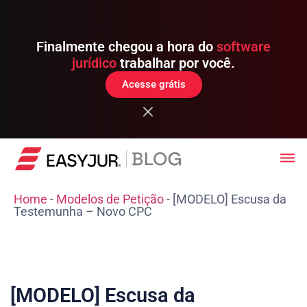
Finalmente chegou a hora do
software
jurídico
trabalhar por você.
Acesse grátis
Home
-
Modelos de Petição
-
[MODELO] Escusa da
Testemunha – Novo CPC
[MODELO] Escusa da