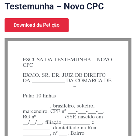
Testemunha – Novo CPC
Download da Petição
ESCUSA DA TESTEMUNHA – NOVO
CPC
EXMO. SR. DR. JUIZ DE DIREITO
DA ____________ DA COMARCA DE
__________________ – ___
Pular 10 linhas
__________, brasileiro, solteiro,
marceneiro, CPF nº ___-___-___-__,
RG nº __________/SSP, nascido em
__/__/__, filiação __________ e
__________, domiciliado na Rua
__________, nº ___, Bairro