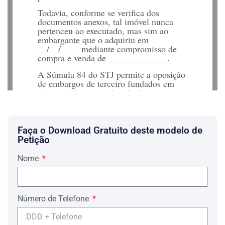
Todavia, conforme se verifica dos
documentos anexos, tal imóvel nunca
pertenceu ao executado, mas sim ao
embargante que o adquiriu em
__/__/____ mediante compromisso de
compra e venda de _____________.
A Súmula 84 do STJ permite a oposição
de embargos de terceiro fundados em
alegação de posse advinda do
compromisso de compra e venda de
imóvel, senão vejamos:
"É admissível a oposição de embargos
Faça o Download Gratuito deste modelo de
de terceiro fundados em alegação de
Petição
posse advinda do compromisso de
compra e venda de imóvel, ainda que
Nome
desprovido do registro."
O requerente não faz parte do processo
mas está sendo esbulhado na posse de
seu bem, e segundo o art. 674 do
Número de Telefone
CPC/2015:
"Art. 674. Quem, não sendo parte no