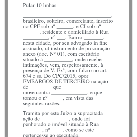
Pular 10 linhas
________________________________,
brasileiro, solteiro, comerciante, inscrito
no CPF sob nº ______, e CI sob nº
______, residente e domiciliado à Rua
_________, nº ___, Bairro _______,
nesta cidade, por seu advogado in fine
assinado, ut instrumento de procuração
anexo (doc. Nº 01), com escritório
situado à __________, onde recebe
intimações, vem, respeitosamente, à
presença de V. Exª, com fulcro no art.
674 e ss. Do CPC/2015, opor
EMBARGOS DE TERCEIRO na ação
de ________ que ________________
move contra _____________, e que
tomou o nº _____, em vista das
seguintes razões:
Tramita por este Juízo a supracitada
ação de __________, onde foi
penhorado o imóvel situado à Rua
_______, nº ____, como se este
pertencesse ao executado.