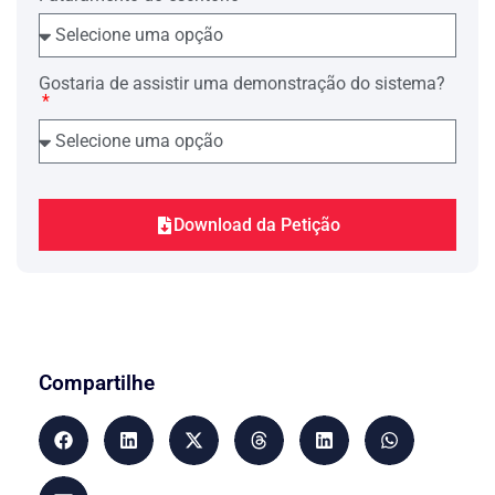
Ao final, que os presentes embargos
sejam julgados procedentes, excluindo-
se o bem embargado da mencionada
Gostaria de assistir uma demonstração do sistema?
constrição judicial;
A condenação do embargado nos ônus
da sucumbência;
Protesta provar o alegado por todos os
meios admitidos pelo ordenamento
jurídico, sem exceção.
Download da Petição
Dá-se à presente o valor de R$
________.
Nestes termos,
Pede deferimento.
Compartilhe
[Local] [data]
__________________________________
[Nome Advogado] – [OAB] [UF].