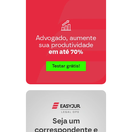
mudança no âmbito governamental,
todos os valores agregados ao aluguel,
bem como o próprio aluguel, serão
revistos pelas partes.
PARÁGRAFO TERCEIRO:
COBRANÇA: Faculta ao LOCADOR
ou seu procurador, cobrar do
LOCATÁRIO, o(s) aluguel(éis),
tributo(s) e despesa(s) vencido(s),
oriundo(s) deste contrato, utilizando-se
para isso, de todos os meios legais
admitidos. O(s) cheque(s) utilizado(s)
em pagamento, se não compensado(s)
até o quinto dia útil contados a partir do
vencimento do aluguel, ocasionará(ão)
mora do LOCATÁRIO, facultando ao
LOCADOR a aplicação do disposto no
PARÁGRAFO QUINTO desta
CLÁUSULA.
PARÁGRAFO QUARTO:
DESPESAS E
TRIBUTOS: Todas as despesas
diretamente ligadas à conservação do
imóvel, tais como, água, luz, gás,