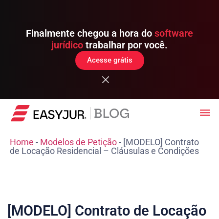
Finalmente chegou a hora do
software
jurídico
trabalhar por você.
Acesse grátis
Home
-
Modelos de Petição
-
[MODELO] Contrato
de Locação Residencial – Cláusulas e Condições
[MODELO] Contrato de Locação