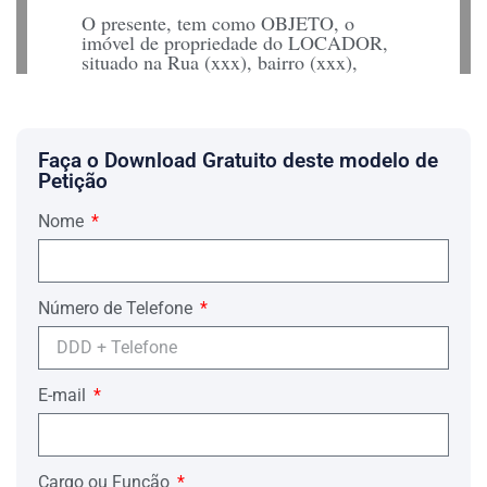
O presente, tem como OBJETO, o
imóvel de propriedade do LOCADOR,
situado na Rua (xxx), bairro (xxx),
cidade (xxx), Cep (xxx), no Estado
(xxx); sob o Registro n.º (xxx), do
Cartório do (xxx) Ofício de Registro de
Imóveis, livre de ônus ou quaisquer
dívidas.
Faça o Download Gratuito deste modelo de
Petição
PARÁGRAFO ÚNICO: O imóvel
entregue na Data da assinatura deste
Nome
contrato, pelo LOCADOR ao
LOCATÁRIO , possui as características
contidas no auto de vistoria anexo, que
desde já aceitam expressamente.
Número de Telefone
CLÁUSULA 2 – PRAZO DE
LOCAÇÃO
A presente locação terá o lapso temporal
E-mail
de validade de (xxx) meses, a iniciar-se
no dia (xxx), do mês (xxx) no ano de
(xxx) e findar-se no dia (xxx), do mês
(xxx) no ano de (xxx), Data a qual o
imóvel deverá ser devolvido nas
Cargo ou Função