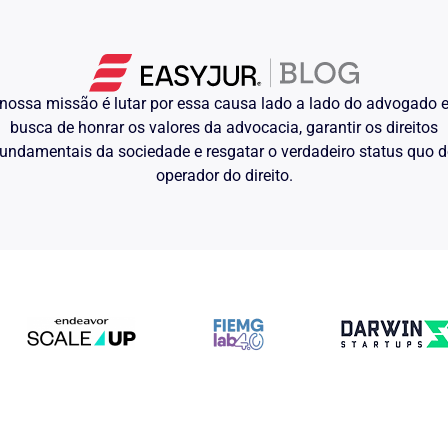
ificada pela prova. Daí esse
us brasões, desde que a Justiça
nossa missão é lutar por essa causa lado a lado do advogado
es sacra reus. O acusado é uma
 III, p. 113)
busca de honrar os valores da advocacia, garantir os direitos
undamentais da sociedade e resgatar o verdadeiro status quo 
 ser penalizado, por fato que se
cho do processo-crime instaurado
operador do direito.
cia para efeitos de regressão, isto,
ucando amargar a regressão no
fato delituoso’, ante ao princípio
 Fundamental, fulcro no artigo 5º.
er mantido intangível, eis que
 enérgica à irresignação recursal,
eservada aos Insignes e Preclaros
minal.