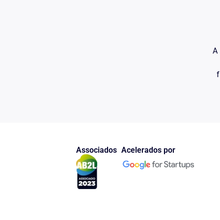
PÚBLICO.
Já advertia o imortal RUI BARBOSA:
"A acusação é apenas um infortúnio, enquanto não ver
prolóquio sublime, com que a magistratura orna os se
A 
Criminal deixou de ser a arte de perder inocentes: R
entidade sagrada" (RUI, Obras Completas, vol. XIX, t.
f
Donde, temos, como inadmissível, venha o reeducando
encontra
sub judice
, cumprindo, aguarda-se o desfe
contra o mesmo, para somente então designar-se audiên
na remota hipótese de remanescer condenado.
Em suma, advogamos, ser inadmissível venha o reed
regime de cumprimento da pena, pela ‘prática de novo 
maior da presunção da inocência, consagrado pela Lei
LVII.
Associados
Acelerados por
Destarte, o despacho injustamente objurgado deverá s
íntegro de qualquer censura, lançando-se a reprovação
subscrita pelo MINISTÉRIO PÚBLICO, missão, esta r
Sobrejuízes, que compõem essa Augusta Câmara Cri
POSTO ISTO, REQUER: