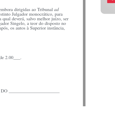
 embora dirigidas ao Tribunal
ad
stinto Julgador monocrático, para
 qual deverá, salvo melhor juízo, ser
gador Singelo, a teor do disposto no
pós, os autos à Superior instância,
e 2.00___.
O ______________________