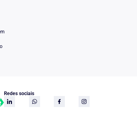
 em
do
Redes sociais