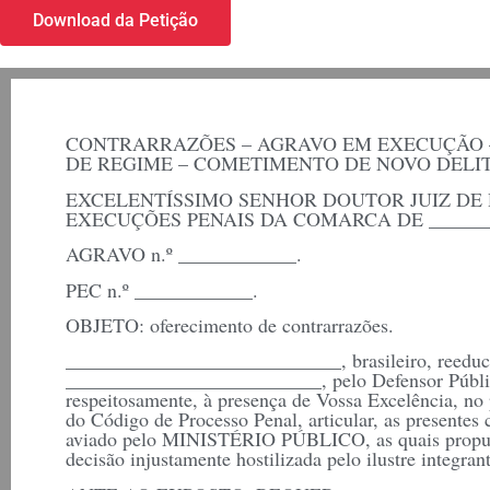
Download da Petição
CONTRARRAZÕES – AGRAVO EM EXECUÇÃO 
DE REGIME – COMETIMENTO DE NOVO DELI
EXCELENTÍSSIMO SENHOR DOUTOR JUIZ DE 
EXECUÇÕES PENAIS DA COMARCA DE ________
AGRAVO n.º ____________.
PEC n.º ____________.
OBJETO: oferecimento de contrarrazões.
____________________________, brasileiro, reeduca
__________________________, pelo Defensor Públic
respeitosamente, à presença de Vossa Excelência, no 
do Código de Processo Penal, articular, as presentes 
aviado pelo MINISTÉRIO PÚBLICO, as quais propug
decisão injustamente hostilizada pelo ilustre integra