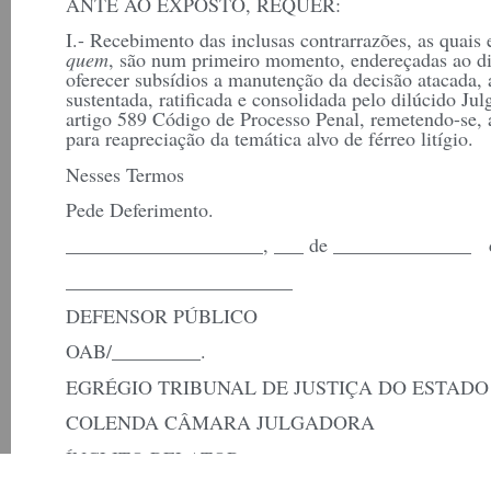
ANTE AO EXPOSTO, REQUER:
I.- Recebimento das inclusas contrarrazões, as quais
quem
, são num primeiro momento, endereçadas ao di
oferecer subsídios a manutenção da decisão atacada, a
sustentada, ratificada e consolidada pelo dilúcido Jul
artigo 589 Código de Processo Penal, remetendo-se, a
para reapreciação da temática alvo de férreo litígio.
Nesses Termos
Pede Deferimento.
____________________, ___ de ______________ d
_______________________
DEFENSOR PÚBLICO
OAB/_________.
EGRÉGIO TRIBUNAL DE JUSTIÇA DO ESTADO D
COLENDA CÂMARA JULGADORA
ÍNCLITO RELATOR