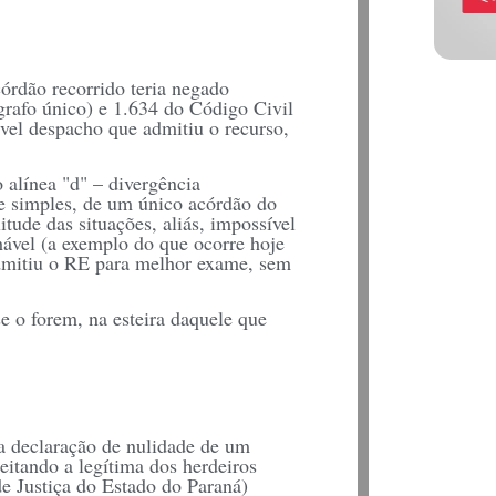
órdão recorrido teria negado
ágrafo único) e 1.634 do Código Civil
ável despacho que admitiu o recurso,
alínea "d" – divergência
 e simples, de um único acórdão do
tude das situações, aliás, impossível
hável (a exemplo do que ocorre hoje
dmitiu o RE para melhor exame, sem
e o forem, na esteira daquele que
a declaração de nulidade de um
eitando a legítima dos herdeiros
de Justiça do Estado do Paraná)