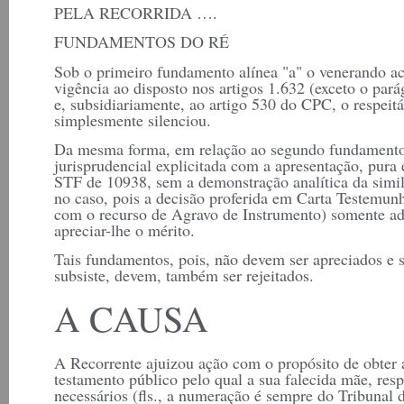
PELA RECORRIDA ….
FUNDAMENTOS DO RÉ
Sob o primeiro fundamento alínea "a" o venerando ac
vigência ao disposto nos artigos 1.632 (exceto o par
e, subsidiariamente, ao artigo 530 do CPC, o respeit
simplesmente silenciou.
Da mesma forma, em relação ao segundo fundamento 
jurisprudencial explicitada com a apresentação, pura
STF de 10938, sem a demonstração analítica da simili
no caso, pois a decisão proferida em Carta Testemun
com o recurso de Agravo de Instrumento) somente a
apreciar-lhe o mérito.
Tais fundamentos, pois, não devem ser apreciados e s
subsiste, devem, também ser rejeitados.
A CAUSA
A Recorrente ajuizou ação com o propósito de obter 
testamento público pelo qual a sua falecida mãe, resp
necessários (fls., a numeração é sempre do Tribunal 