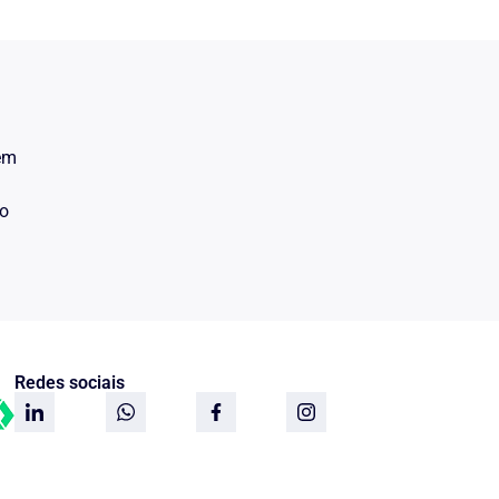
 em
do
Redes sociais