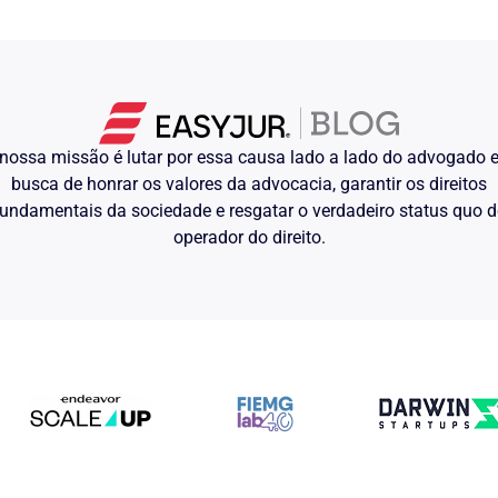
tos como aconteceram, pela simples
 …. de …. de …., porque naquela data
ento à paciente naquela data; que
al declarou seu internamento também
 – fls. …. verificou que os registros
es dias, …. e …. de …. de ….
nossa missão é lutar por essa causa lado a lado do advogado
 e o particular. Quer a Autora, com
busca de honrar os valores da advocacia, garantir os direitos
uer a autora, com base na prova que
undamentais da sociedade e resgatar o verdadeiro status quo 
ter estado em …. no dia constante da
operador do direito.
., no dia …. de …. de …., se nesse
m audiência, afirmaram que a
ora demonstrava capacidade mental.
por eles acompanhado.
lares, mais sujeitos a manipulações,