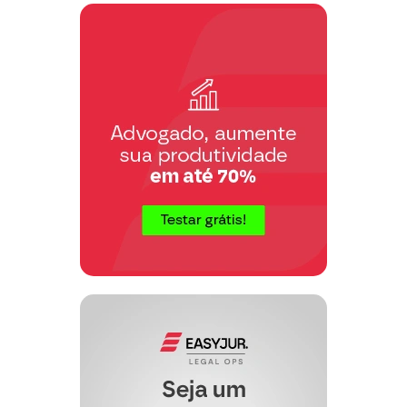
opera a preclusão, não mais podendo
ser revista se ultrapassada a
possibilidade de interposição do
recurso adequado”.
Neste sentido, citamos as seguintes
ementas:
PENA – Remição – Reconhecimento
“
por decisão transitada em julgado –
Cometimento de falta grave –
Cancelamento dos dias remidos –
Inadmissibilidade – Constrangimento
ilegal caracterizado.
Ementa da Redação: Se inexiste remédio
jurídico para rescindir uma decisão
judicial transitada em julgado que
concedeu remição a um condenado, não
há como admitir que o cometimento de
uma falta grave, infração administrativa,
tenha a força de retroagir e agir como
fator de rescisão de uma decisão judicial
fez coisa
transitada em julgado, a qual
julgada material e formal
. (TACrimSP