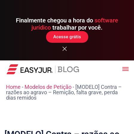
Finalmente chegou a hora do
software
jurídico
trabalhar por você.
Acesse grátis
Home
-
Modelos de Petição
-
[MODELO] Contra –
razões ao agravo – Remição, falta grave, perda
dias remidos