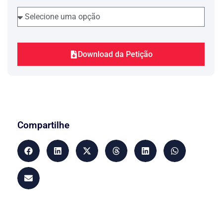
contrário aos valores sociais do
trabalho, à regra do
e
non bis in idem
dignidade da pessoa humana
esculpidos em nossa Carta Magna.
Quanto à coisa julgada, não há como
negar os efeitos que o fator “tempo”
Download da Petição
produz no Direito. Aliás, assiste razão
ao ilustre Procurador do Estado Rui
Carlos Machado Alvim que, ao discorrer
sobre a remição, conclui, com sabedoria,
que “… inexiste na orbe do Direito, ato
ou fato ou negócio que não sofra a
influência do transcurso do tempo: as
ações judiciais prescrevem, os direitos
Compartilhe
decaem, os atos processuais precluem,
as coisas se usucapem; até mesmo a
pretensão punitiva do Estado sucumbe
ante o curtir do tempo, dando ao
criminoso a convicção da impunidade”.
Conforme leciona o ilustre Sidnei
Agostinho Beneti, Desembargador do
Tribunal de Justiça de São Paulo e
Doutor pela Faculdade de Direito da
“a decisão que defere a remição
USP,