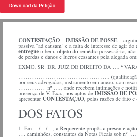
Download da Petição
CONTESTAÇÃO –
IMISSÃO DE POSSE –
arguin
passiva "ad causam" e a falta de interesse de agir do
entregue
o bem, objeto do remédio possessório, não
de perdas e danos e lucros cessantes pela alegada om
EXMO. SR. DR. JUIZ DE DIREITO DA …. ª V
………………………………………….. (qualificação), est
por seus advogados, instrumento em anexo, com escri
…………… nº …., onde recebem intimações e notifica
IMISSÃO DE PO
presença de V. Exa., nos autos de
CONTESTAÇÃO
apresentar
, pelas razões de fato e
DOS FATOS
1. Em …/…/…, a Requerente propôs a presente ação 
…. caminhões, constantes da Notas Ficais sob nº …