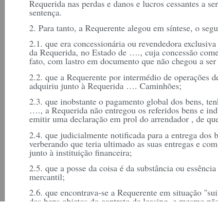
Requerida nas perdas e danos e lucros cessantes a s
sentença.
2. Para tanto, a Requerente alegou em síntese, o segu
2.1. que era concessionária ou revendedora exclusiva
da Requerida, no Estado de …., cuja concessão comer
fato, com lastro em documento que não chegou a ser f
2.2. que a Requerente por intermédio de operações d
adquiriu junto à Requerida …. Caminhões;
2.3. que inobstante o pagamento global dos bens, ten
…., a Requerida não entregou os referidos bens e in
emitir uma declaração em prol do arrendador , de que
2.4. que judicialmente notificada para a entrega dos 
verberando que teria ultimado as suas entregas e co
junto à instituição financeira;
2.5. que a posse da coisa é da substância ou essênci
mercantil;
2.6. que encontrava-se a Requerente em situação "sui
dos bens objetos do contrato de leasing, e mesmo não
parcelas mensalmente vencíveis desde …/…;