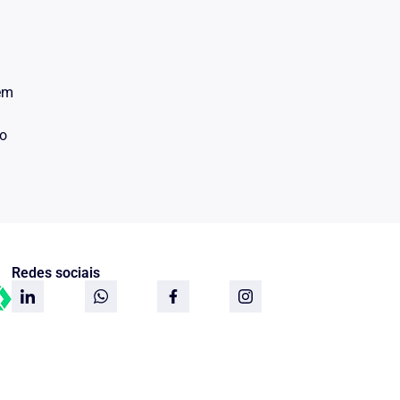
 em
do
Redes sociais