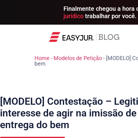
Finalmente chegou a hora
jurídico
trabalhar por você.
Home
-
Modelos de Petição
-
[MODELO] Con
bem
[MODELO] Contestação – Legit
interesse de agir na imissão d
entrega do bem