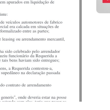
erem apurados em liquidação de
inte:
 de veículos automotores de fabrico
cial era calcada em situações de
ormalizado entre as partes;
e leasing ou arrendamento mercantil,
ha sido celebrado pelo arrendador
duziu funcionário da Requerida a
 tais bens haviam sido entregues;
bens, a Requerida contestou-a,
m supedâneo na declaração passada
a do contrato de arrendamento
 generis", onde deveria estar na posse
 estando com eles, teria que pagar as