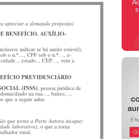
ra apreciar a demanda proposta)
 BENEFÍCIO. AUXÍLIO-
inclusive indicar se há união estável),
 sob o n.º…, CPF sob o n.º…, e-
, cidade.., estado.., CEP…, vem a
EFÍCIO PREVIDENCIÁRIO
OCIAL (INSS)
, pessoa jurídica de
l, domiciliado na rua…, bairro…,
 que a seguir aduz.
são que torna a Parte Autora incapaz
idade laborativa)
, o que a torna
balhador rural.