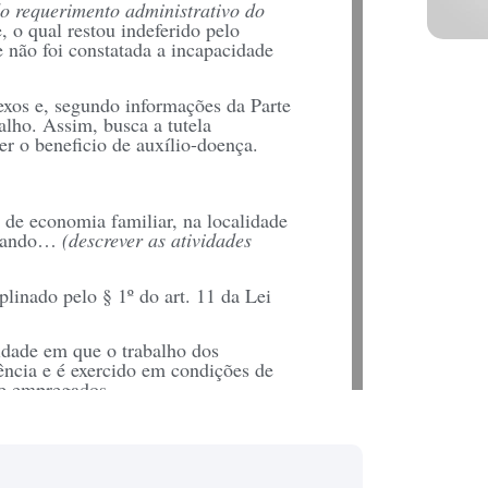
do requerimento administrativo do
, o qual restou indeferido pelo
e não foi constatada a incapacidade
exos e, segundo informações da Parte
alho. Assim, busca a tutela
ber o beneficio de auxílio-doença.
 de economia familiar, na localidade
ivando…
(descrever as atividades
plinado pelo § 1º do art. 11 da Lei
idade em que o trabalho dos
ência e é exercido em condições de
de empregados.
untados ao requerimento
s quais não deixam dúvida de que