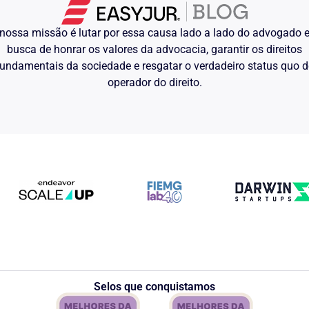
 adequado, fazendo jus ao benefício
nossa missão é lutar por essa causa lado a lado do advogado
busca de honrar os valores da advocacia, garantir os direitos
-DOENÇA. ATUALIZAÇÃO
undamentais da sociedade e resgatar o verdadeiro status quo 
É de ser
UTELA ESPECÍFICA. 1.
operador do direito.
 benefício de auxílio-doença desde
va temporária
. 2. Atualização
evidenciárias, os honorários
(dez por cento) sobre o valor das
ncia com as Súmulas 76 desta Corte e
do acórdão naquilo que se refere à
de decisão de eficácia mandamental
umprimento da sentença stricto sensu
um processo executivo autônomo (sine
.9999, Sexta Turma, Relator João
original)
iário não encontra suporte na
e todos os requisitos necessários à
vista que não possui condições de
Selos que conquistamos