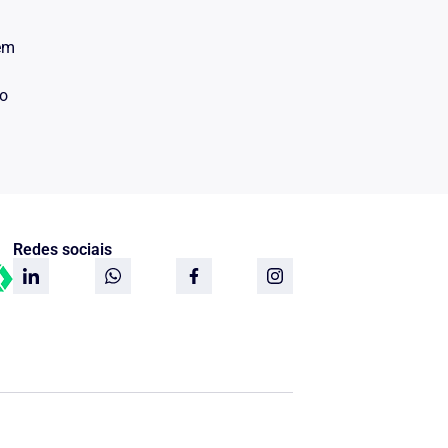
 em
do
Redes sociais