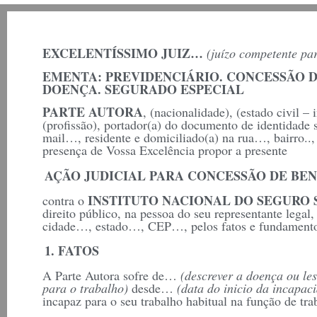
EXCELENTÍSSIMO JUIZ…
(juízo competente pa
EMENTA: PREVIDENCIÁRIO. CONCESSÃO DE
DOENÇA. SEGURADO ESPECIAL
PARTE AUTORA
, (nacionalidade), (estado civil – 
(profissão), portador(a) do documento de identidade
mail…, residente e domiciliado(a) na rua…, bairro..
presença de Vossa Excelência propor a presente
AÇÃO JUDICIAL PARA CONCESSÃO DE BEN
INSTITUTO NACIONAL DO SEGURO S
contra o
direito público, na pessoa do seu representante lega
cidade…, estado…, CEP…, pelos fatos e fundamentos
1. FATOS
A Parte Autora sofre de…
(descrever a doença ou le
para o trabalho)
desde…
(data do inicio da incapac
incapaz para o seu trabalho habitual na função de tra