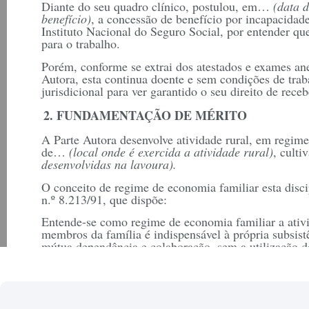
Diante do seu quadro clínico, postulou, em…
(data 
benefício)
, a concessão de benefício por incapacidade
Instituto Nacional do Seguro Social, por entender qu
para o trabalho.
Porém, conforme se extrai dos atestados e exames an
Autora, esta continua doente e sem condições de trab
jurisdicional para ver garantido o seu direito de rece
2. FUNDAMENTAÇÃO DE MÉRITO
A Parte Autora desenvolve atividade rural, em regime
de…
(local onde é exercida a atividade rural)
, cult
desenvolvidas na lavoura).
O conceito de regime de economia familiar esta disci
n.º 8.213/91, que dispõe:
Entende-se como regime de economia familiar a ativ
membros da família é indispensável à própria subsist
mútua dependência e colaboração, sem a utilização 
Como prova do exercício de atividade rural, foram j
administrativo os documentos abaixo relacionados, o
efetivamente trabalhou na lavoura.