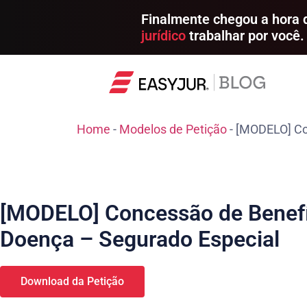
Finalmente chegou a hora
jurídico
trabalhar por você.
Home
-
Modelos de Petição
-
[MODELO] Con
[MODELO] Concessão de Benefíc
Doença – Segurado Especial
Download da Petição