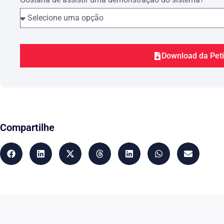
Também,
in casu,
não se pode perder de vista o pare
Parte Autora, indicando que, atualmente, está incapa
trabalho. Tudo isto é o que se pode extrair do laudo 
Atestado/ Laudo médico – Doutor…
(nome do médic
Download da Pet
Conclusão:…
(extrair do atestado/laudo médico o t
temporária da Parte Autora para a sua atividade hab
O diagnóstico feito pelos peritos médicos do INSS foi
inobstante o conhecimento profissional destes profis
análise superficial da pessoa periciada dê elementos s
indeferimento do benefício postulado.
Compartilhe
Ressalta-se que o posicionamento administrativo da a
reiteradas vezes, ao segurado sabidamente doente, ap
descampado do direito em vigor escoltado na Carta 
assegura a todos os cidadãos brasileiros um mínimo
especial, “cobertura plena” aos inscritos no Regime 
na ocorrência de eventos de “doença” e de “incapacid
Nada disso restou observado pelo INSS no presente 
Portanto, é certo que o diagnóstico médico da Parte 
dúvidas, que exerça sua atividade laborativa, sob pe