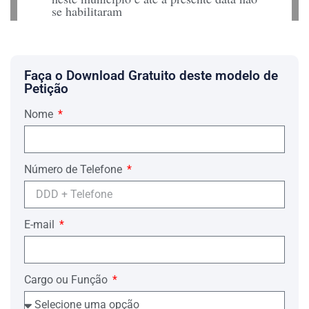
se habilitaram
neste feito.
Nestes termos,
Faça o Download Gratuito deste modelo de
Pede deferimento.
Petição
Local e data.
Nome
(a) Advogado e nº da OAB
Número de Telefone
E-mail
Cargo ou Função