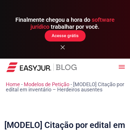
Finalmente chegou a hora do
software
jurídico
trabalhar por você.
Acesse grátis
Home
-
Modelos de Petição
-
[MODELO] Citação por
edital em inventário – Herdeiros ausentes
[MODELO] Citação por edital em