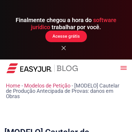
Finalmente chegou a hora do
software
jurídico
trabalhar por você.
Acesse grátis
Home
-
Modelos de Petição
-
[MODELO] Cautelar
de Produção Antecipada de Provas: danos em
Obras