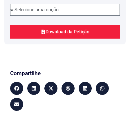
comprometido desconhecendo-se, por
parte dos proprietários, a intensidade dos
estragos que ainda irão ocorrer.
As inclusas fotografias, obtidas no
princípio do mês de …., dão mostra da
real situação em que se encontra o
Download da Petição
edifício.
6. Daí a razão do presente pedido:
aquilatar-se a intensidade dos danos
ocasionados até agora, para que, no
futuro, possam ser avaliados os reais
danos, cuja reparação será exigida
através da competente ação
Compartilhe
indenizatória, bem como, diante do
parecer de um expert, verificar a
necessidade da propositura de uma ação
de nunciação de obra nova.
7. Diante do exposto, nos termos dos
artigos 846 a seguintes do CPC, requer-
se a realização de perícia, na forma nos
artigos 420 e 439 do mesmo diploma,
bem como a citação da empresa
construtora, na pessoa de seu