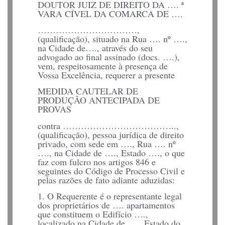
DOUTOR JUIZ DE DIREITO DA …. ª
VARA CÍVEL DA COMARCA DE ….
……………………………,
(qualificação), situado na Rua …. nº ….,
na Cidade de…., através do seu
advogado ao final assinado (docs. ….),
vem, respeitosamente à presença de
Vossa Excelência, requerer a presente
MEDIDA CAUTELAR DE
PRODUÇÃO ANTECIPADA DE
PROVAS
contra ………………………………..,
(qualificação), pessoa jurídica de direito
privado, com sede em …., Rua …. nº
…., na Cidade de …., Estado …., o que
faz com fulcro nos artigos 846 e
seguintes do Código de Processo Civil e
pelas razões de fato adiante aduzidas:
1. O Requerente é o representante legal
dos proprietários de …. apartamentos
que constituem o Edifício ….,
localizado na Cidade de …., Estado do