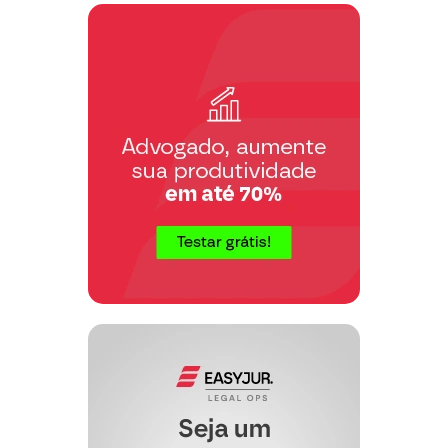
representante legal, para, querendo,
acompanhar o exame.
Dá-se a presente, para os efeitos fiscais,
o valor de R$ ….
Termos em que,
Pede deferimento.
…., …. de …. de ….
………………
Advogado OAB/…