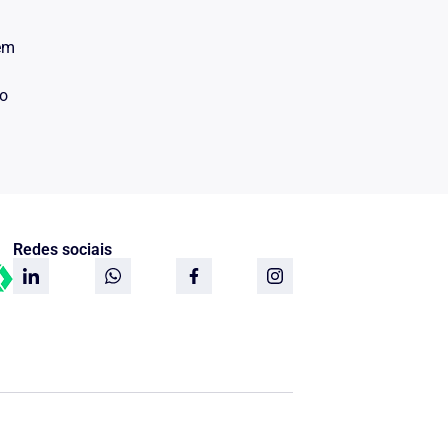
 em
do
Redes sociais