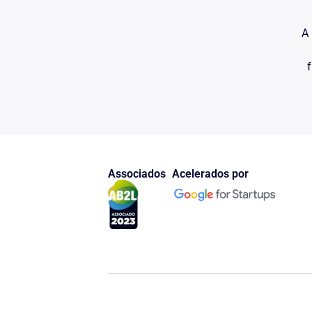
A 
f
Associados
Acelerados por