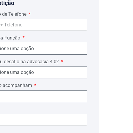
etição
 de Telefone
ou Função
u desafio na advocacia 4.0?
ório acompanham