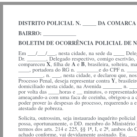
DISTRITO POLICIAL N. _____ DA COMARCA D
BAIRRO: ____________
BOLETIM DE OCORRÊNCIA POLICIAL DE N. 
Em ___/___/___, nesta cidade, na sede da ____ Deleg
Dr. _______, Delegado respectivo, comigo escrivão, d
X
A
B
compareceu
, filha de
e
, brasileira, solteira, 
____, portadora do RG n. ________e do CPF n. ____
_________, n. ___, nesta cidade, e declarou que, nos
Y
Processo Penal, deseja representar contra
, brasile
domiciliado nesta cidade, na Avenida _______ n. __
por volta das ____horas e __ minutos, o representado,
ameaçando-a com uma faca de cozinha, obrigou-a a co
poder prover às despesas do processo, requerendo a e
atestado de pobreza.
Solicita, outrossim, seja instaurado inquérito policia
possa, oportunamente, o DD. membro do Ministério P
termos dos arts. 214 e 225, §§ 1
º
, I, e 2
º
, ambos do C
achado conforme, vai devidamente assinado. Eu, ____