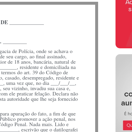
E _____________
_________
acia de Polícia, onde se achava o
e seu cargo, ao final assinado,
maior de 18 anos, bancária, natural de
______, residente e domiciliada na
 termos do art. 39 do Código de
iro, casado, desempregado, residente e
__, uma vez que, no dia ___/___/__,
 seu vizinho, invadiu sua casa e,
m ele praticar felação. Declara não
sta autoridade que lhe seja fornecido
l para apuração do fato, a fim de que
úblico promover a ação penal, nos
ódigo Penal. Nada mais. Lido e
______, escrivão que o datilografei