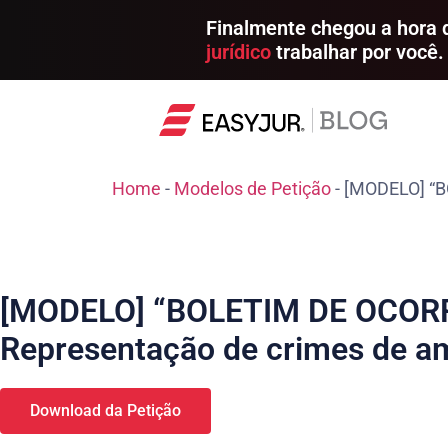
Finalmente chegou a hora
jurídico
trabalhar por você.
Home
-
Modelos de Petição
-
[MODELO] “B
[MODELO] “BOLETIM DE OCOR
Representação de crimes de a
Download da Petição