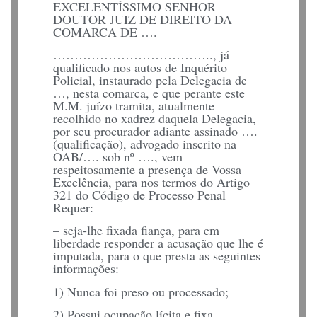
EXCELENTÍSSIMO SENHOR
DOUTOR JUIZ DE DIREITO DA
COMARCA DE ….
……………………………….., já
qualificado nos autos de Inquérito
Policial, instaurado pela Delegacia de
…, nesta comarca, e que perante este
M.M. juízo tramita, atualmente
recolhido no xadrez daquela Delegacia,
por seu procurador adiante assinado ….
(qualificação), advogado inscrito na
OAB/…. sob nº …., vem
respeitosamente a presença de Vossa
Excelência, para nos termos do Artigo
321 do Código de Processo Penal
Requer:
– seja-lhe fixada fiança, para em
liberdade responder a acusação que lhe é
imputada, para o que presta as seguintes
informações:
1) Nunca foi preso ou processado;
2) Possui ocupação lícita e fixa,