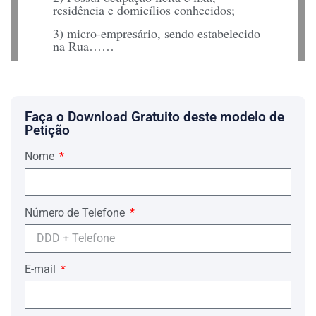
residência e domicílios conhecidos;
3) micro-empresário, sendo estabelecido
na Rua……
4) De sua atividade como pequeno
comerciante, consegue auferir uma renda
mensal não superior a …. (….) salários
mínimos;
Faça o Download Gratuito deste modelo de
Assim, demonstrado que a liberdade do
Petição
Requerente, prejuízo algum trará a
aplicação da Justiça, REQUER:
Nome
Seja-lhe fixada fiança, nos termos do art.
321 do Código de Processo Penal.
Nestes Termos,
Número de Telefone
Pede Deferimento
…., …. de …. de ….
E-mail
………………
Advogado OAB/….