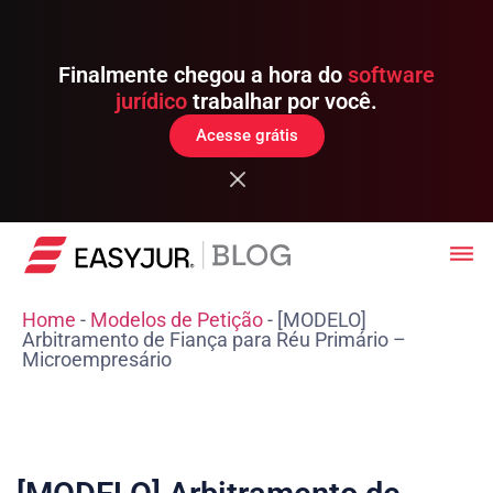
Finalmente chegou a hora do
software
jurídico
trabalhar por você.
Acesse grátis
Home
-
Modelos de Petição
-
[MODELO]
Arbitramento de Fiança para Réu Primário –
Microempresário