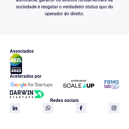
Rio de Janeiro, 25 de novembro de
2012.
sociedade e resgatar o verdadeiro status quo do
operador do direito.
JOSÉ HOMERO DE ANDRADE
Procurador Regional da República
Finsocial1 -isdaf
Associados
Acelerados por
Redes sociais