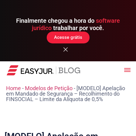
Finalmente chegou a hora do
software
jurídico
trabalhar por você.
Acesse grátis
Home
-
Modelos de Petição
-
[MODELO] Apelação
em Mandado de Segurança – Recolhimento do
FINSOCIAL – Limite da Alíquota de 0,5%