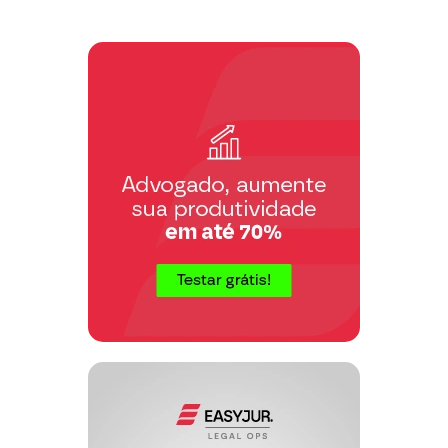
Decreto-lei nº 1.980/82, com as
alterações ocorridas até a promulgação
da Carta de 1988, ao espaço de tempo
relativo à edição da lei prevista no
referido artigo.
Conflita com as disposições
constitucionais – artigos 195 do corpo
permanente da Carta e 56 do Ato das
Disposições Transitórias – preceito de
lei que, a título de viabilizar o texto
constitucional, toma de empréstimo,
por simples remissão, a disciplina do
FINSOCIAL.
Incompatibilidade manifesta do artigo
9º da Lei nº 7.689/88 com o Diploma
Fundamental, no que discrepa do
contexto constitucional
”.
CONSTITUIÇÃO. TRIBUTÁRIO.
FINSOCIAL.
INCONSTITUCIONALIDADE DO
ART. 9º DA LEI 7.689/88. VIGÊNCIA
DO D.L. 1.980/82, COM AS