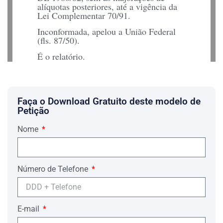
alíquotas posteriores, até a vigência da
Lei Complementar 70/91.
Inconformada, apelou a União Federal
(fls. 87/50).
É o relatório.
. A sentença não merece reforma, até
porque a questão já está pacificada na
jurisprudência do Supremo Tribunal
Federal.
Faça o Download Gratuito deste modelo de
Petição
A denominada contribuição social para o
FINSOCIAL – com natureza de
Nome
imposto, vez que a hipótese de
incidência independia de qualquer
prestação estatal específica (STF, RE
103.778-8) – foi instituída pelo Decreto-
Lei 1980/82, nos seguintes termos:
Número de Telefone
“Art. 1º.
Omissis
§1º. A contribuição social de que trata
E-mail
este artigo será de 0,5 (meio por cento),
e incidirá sobre a receita bruta das