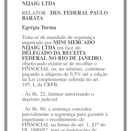
NIJAIG LTDA
DES. FEDERAL PAULO
RELATOR :
BARATA
Egrégia Turma
Trata-se de mandado de segurança
MINI MERCADO
impetrado por
NIJAIG LTDA
em face do
DELEGADO DA RECEITA
FEDERAL NO RIO DE JANEIRO
,
objetivando eximir-se de recolher o
FINSOCIAL ou, no mínimo, continuar
pagando a alíquota de 0,5% até a edição
da Lei complementar referida no art.
195, I, da CRFB.
. Às fls. 22, liminar autorizando o
depósito judicial.
. Às fls. 80, a sentença concedeu
parcialmente a segurança para garantir à
impetrante o recolhimento do
FINSOCIAL na forma do art. 1, §1º do
DL 1980/82, sem as majorações de