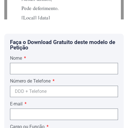
Pede deferimento.
[Local] [data]
__________________________________
[Nome Advogado] – [OAB] [UF].
Faça o Download Gratuito deste modelo de
Petição
Nome
Número de Telefone
E-mail
Cargo ou Função