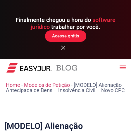
Finalmente chegou a hora do
software
jurídico
trabalhar por você.
Acesse grátis
Home
-
Modelos de Petição
-
[MODELO] Alienação
Antecipada de Bens – Insolvência Civil – Novo CPC
[MODELO] Alienação