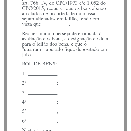
art. 766, IV, do CPC/1973 c/c 1.052 do
CPC/2015, requerer que os bens abaixo
arrolados de propriedade da massa,
sejam alienados em leilão, tendo em
vista que __________.
Requer ainda, que seja determinada à
avaliação dos bens, a designação de data
para o leilão dos bens, e que o
"quantum" apurado fique depositado em
juízo.
ROL DE BENS:
1º ___________;
2º ___________;
3º ___________;
4º ___________;
5º ___________;
6º ___________.
Nestes termos,