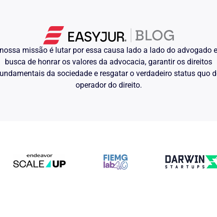
22/23, serem verdadeiras as
ixo, branco, magro, aparentando 23
abeça, vindo este a subtrair R$
nossa missão é lutar por essa causa lado a lado do advogado
oi identificada.
busca de honrar os valores da advocacia, garantir os direitos
 e que o mesmo fugiu em uma
undamentais da sociedade e resgatar o verdadeiro status quo 
operador do direito.
a uma "Yamaha-modelo RX180" e não
 testemunho, que era somente um
nto, e que o mesmo estava com um
ento, o sr. _____ afirmou tratar-se
cimento.
depoimento da vítima, como o da
o delito, inclusive em relação a arma
 que não ficou definido em depoimento
va municiada, nem tampouco se foi