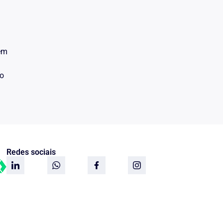
 em
do
Redes sociais