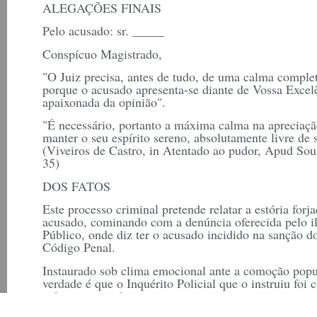
ALEGAÇÕES FINAIS
Pelo acusado: sr. _____
Conspícuo Magistrado,
"O Juiz precisa, antes de tudo, de uma calma complet
porque o acusado apresenta-se diante de Vossa Excelê
apaixonada da opinião".
"É necessário, portanto a máxima calma na apreciaç
manter o seu espírito sereno, absolutamente livre de 
(Viveiros de Castro, in Atentado ao pudor, Apud Sou
35)
DOS FATOS
Este processo criminal pretende relatar a estória forj
acusado, cominando com a denúncia oferecida pelo il
Público, onde diz ter o acusado incidido na sanção do
Código Penal.
Instaurado sob clima emocional ante a comoção popula
verdade é que o Inquérito Policial que o instruiu foi
culpar o acusado.