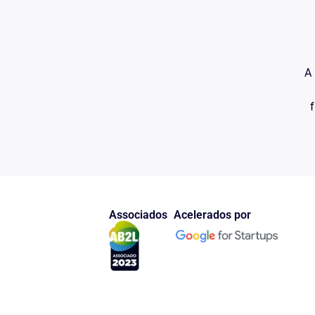
_____, ora acusado, nega em seu depoimento, às fls. 
acusações que a ele foram feitas.
No dia dos fatos, conta a vítima que um elemento ba
anos, estava com um capacete de moto, colocado na c
A 
700,00 e depois fugir com uma moto, cuja placa não f
Conta, ainda, que o elemento portava arma de fogo
f
motocicleta "Yamaha- modelo RX 125".
Porém, a motocicleta apreendida com o acusado er
"RX125" como declarou a testemunha à fl.10.
O dono do estabelecimento, sr. _____, conta em seu
elemento que praticou o delito em seu estabelecime
capacete sobre a cabeça (fl. 0000).
Associados
Acelerados por
Mas, em sua declaração à fl.21 no auto de reconhecim
de dois elementos que vieram a assaltar seu estabele
Preclaro Magistrado, nota-se, portanto, que tanto o 
testemunha, deixam pairar dúvidas quanto a autoria d
que a vítima diz ter sido sacada pelo acusado, certo
algum, se a mesma era verdadeira ou não, ou se esta
utilizada, pois até presente data não foi encontrada.